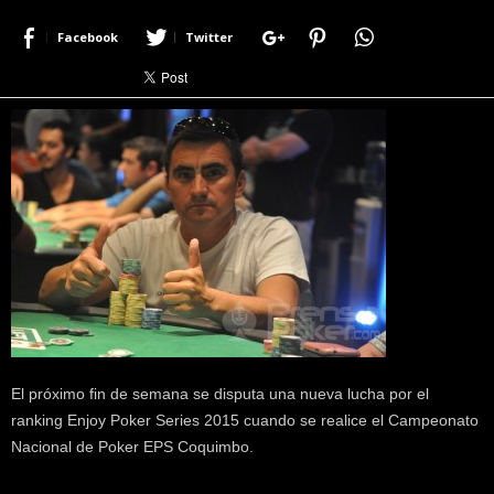
r
Facebook
Twitter
a
c
e
r
c
a
d
e
p
o
k
e
r
|
D
i
El próximo fin de semana se disputa una nueva lucha por el
m
ranking Enjoy Poker Series 2015 cuando se realice el Campeonato
e
Nacional de Poker EPS Coquimbo.
P
o