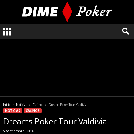
L
o
q
u
e
n
e
c
e
s
i
t
a
Inicio
Noticias
Casinos
Dreams Poker Tour Valdivia
s
NOTICIAS
CASINOS
s
Dreams Poker Tour Valdivia
a
b
5 septiembre, 2014
e