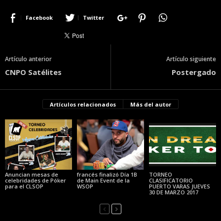
Facebook
Twitter
Artículo anterior
Artículo siguiente
CNPO Satélites
Postergado
Artículos relacionados
Más del autor
Anuncian mesas de
francés finalizó Día 1B
TORNEO
celebridades de Póker
de Main Event de la
CLASIFICATORIO
para el CLSOP
WSOP
PUERTO VARAS JUEVES
30 DE MARZO 2017