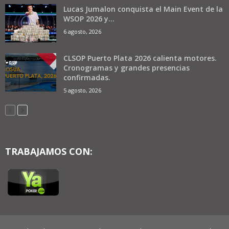
Lucas Jumalon conquista el Main Event de la
WSOP 2026 y...
6 agosto, 2026
CLSOP Puerto Plata 2026 calienta motores.
Cronogramas y grandes presencias
confirmadas.
5 agosto, 2026
TRABAJAMOS CON: