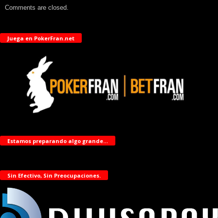
Comments are closed.
Juega en PokerFran.net
Estamos preparando algo grande…
Sin Efectivo, Sin Preocupaciones.