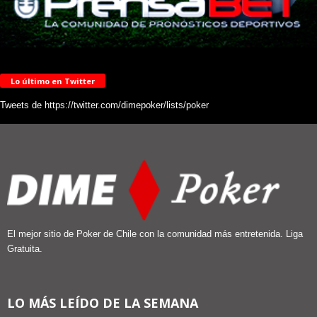
Lo último en Twitter
Tweets de https://twitter.com/dimepoker/lists/poker
El mejor sitio de Poker de Chile con la comunidad más entretenida. Liga
Gratuita.
LO MÁS LEÍDO DE LA SEMANA