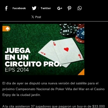
r
Facebook
Twitter
a
c
e
r
c
a
d
e
p
o
k
e
r
|
D
El día de ayer se disputó una nueva versión del satélite para el
i
próximo Campeonato Nacional de Poker Viña del Mar en el Casino
m
Enjoy de la ciudad jardín.
e
P
o
A la cita asistieron 37 jugadores que pagaron un buy-in de $33.000