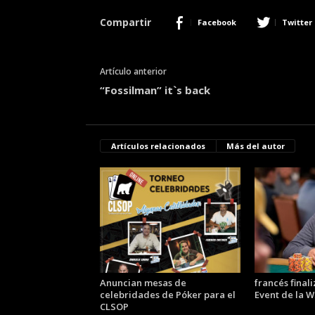
Compartir
Facebook
Twitter
Artículo anterior
“Fossilman” it`s back
Artículos relacionados
Más del autor
Anuncian mesas de
francés final
celebridades de Póker para el
Event de la 
CLSOP