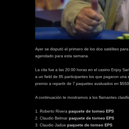
k
e
r
.
c
l
Ayer se disputó el primero de los dos satélites p
agendado para esta semana.
La cita fue a las 20:00 horas en el casino Enjoy Sa
a un field de 85 participantes los que pagaron un
premio a repartir de 7 paquetes avaluados en $550
A continuación te mostramos a los flamantes clasif
1. Roberto Rivera
paquete de torneo EPS
2. Claudio Belmar
paquete de torneo EPS
3. Claudio Jadue
paquete de torneo EPS