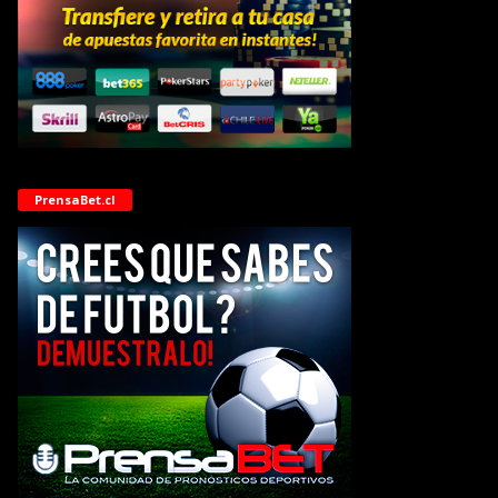
PrensaBet.cl