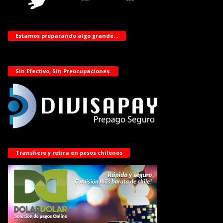
Estamos preparando algo grande…
Sin Efectivo, Sin Preocupaciones.
Transfiere y retira en pesos chilenos