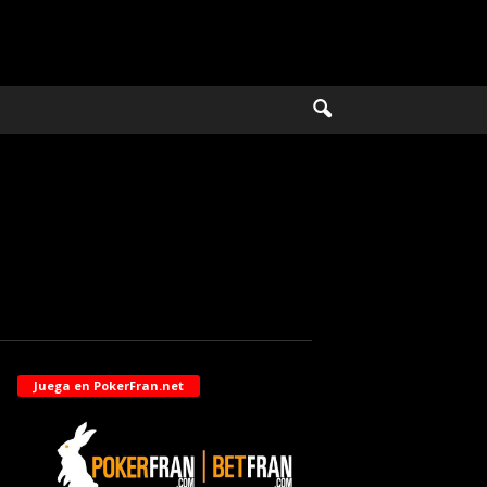
Juega en PokerFran.net