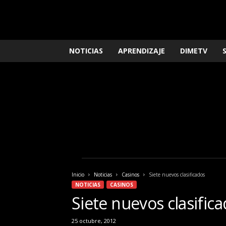
L
NOTICIAS
APRENDIZAJE
DIMETV
o
q
u
e
n
e
c
e
s
i
t
a
Inicio
Noticias
Casinos
Siete nuevos clasificados
s
NOTICIAS
CASINOS
s
Siete nuevos clasific
a
b
25 octubre, 2012
e