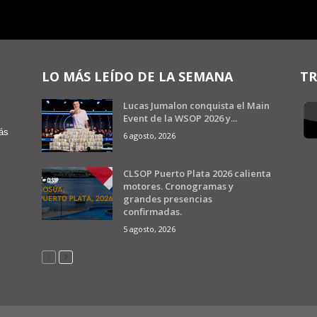
LO MÁS LEÍDO DE LA SEMANA
TR
Lucas Jumalon conquista el Main
Event de la WSOP 2026 y...
ás
6 agosto, 2026
CLSOP Puerto Plata 2026 calienta
motores. Cronogramas y
grandes presencias
confirmadas.
5 agosto, 2026