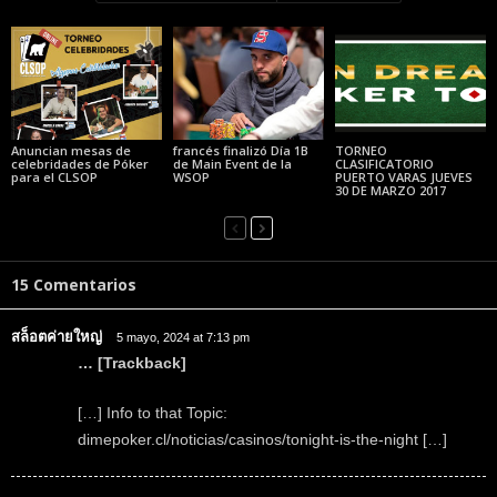
Anuncian mesas de
francés finalizó Día 1B
TORNEO
celebridades de Póker
de Main Event de la
CLASIFICATORIO
para el CLSOP
WSOP
PUERTO VARAS JUEVES
30 DE MARZO 2017
15 Comentarios
สล็อตค่ายใหญ่
5 mayo, 2024 at 7:13 pm
… [Trackback]
[…] Info to that Topic:
dimepoker.cl/noticias/casinos/tonight-is-the-night […]