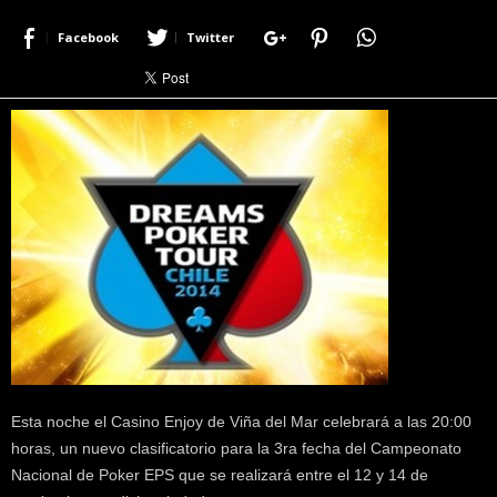
r
Facebook
Twitter
a
c
e
r
c
a
d
e
p
o
k
e
r
|
D
i
m
Esta noche el Casino Enjoy de Viña del Mar celebrará a las 20:00
e
horas, un nuevo clasificatorio para la 3ra fecha del Campeonato
P
Nacional de Poker EPS que se realizará entre el 12 y 14 de
o