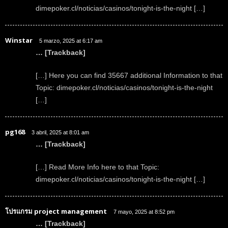
dimepoker.cl/noticias/casinos/tonight-is-the-night […]
Winstar
5 marzo, 2025 at 6:17 am
… [Trackback]
[…] Here you can find 35667 additional Information to that
Topic: dimepoker.cl/noticias/casinos/tonight-is-the-night
[…]
pg168
3 abril, 2025 at 8:01 am
… [Trackback]
[…] Read More Info here to that Topic:
dimepoker.cl/noticias/casinos/tonight-is-the-night […]
โปรแกรม project management
7 mayo, 2025 at 8:52 pm
… [Trackback]