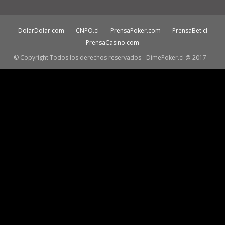
DolarDolar.com
CNPO.cl
PrensaPoker.com
PrensaBet.cl
PrensaCasino.com
© Copyright Todos los derechos reservados - DimePoker.cl @ 2017