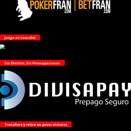
Juega en LexusBet
Sin Efectivo, Sin Preocupaciones.
Transfiere y retira en pesos chilenos