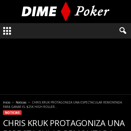
L
o
q
u
e
n
e
c
e
s
i
t
a
Inicio
Noticias
CHRIS KRUK PROTAGONIZA UNA ESPECTACULAR REMONTADA
s
PARA GANAR EL $25K HIGH ROLLER...
s
NOTICIAS
a
CHRIS KRUK PROTAGONIZA UNA
b
e