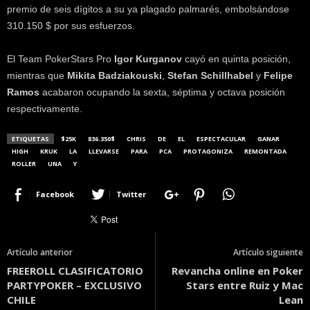
premio de seis dígitos a su ya plagado palmarés, embolsándose
310.150 $ por sus esfuerzos.
El Team PokerStars Pro
Igor Kurganov
cayó en quinta posición,
mientras que
Mikita Badziakouski
,
Stefan Schillhabel
y
Felipe
Ramos
acabaron ocupando la sexta, séptima y octava posición
respectivamente.
ETIQUETAS
$25K
836.350$
CHRIS
DE
EL
ESPECTACULAR
GANAR
HIGH
KRUK
LA
LLEVARSE
PARA
PCA
PROTAGONIZA
REMONTADA
ROLLER
UNA
Y
Facebook
Twitter
Artículo anterior
Artículo siguiente
FREEROLL CLASIFICATORIO
Revancha online en Poker
PARTYPOKER – EXCLUSIVO
Stars entre Ruiz y Mac
CHILE
Lean