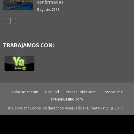
confirmadas.
5 agosto, 2026
TRABAJAMOS CON:
DolarDolar.com
CNPO.cl
PrensaPoker.com
PrensaBet.cl
PrensaCasino.com
© Copyright Todos los derechos reservados - DimePoker.cl @ 2017