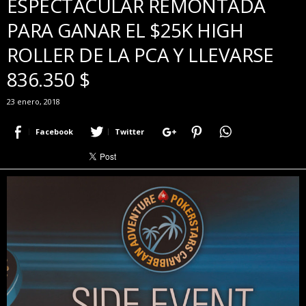
ESPECTACULAR REMONTADA
r
PARA GANAR EL $25K HIGH
a
c
ROLLER DE LA PCA Y LLEVARSE
e
r
836.350 $
c
a
23 enero, 2018
d
e
Facebook
Twitter
p
o
k
e
r
|
D
i
m
e
P
o