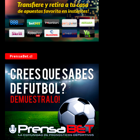
PrensaBet.cl