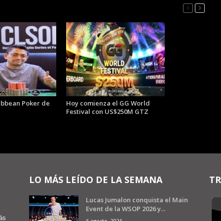
ibbean Poker de
Hoy comienza el GG World
Festival con US$250M GTZ
LO MÁS LEÍDO DE LA SEMANA
TR
Lucas Jumalon conquista el Main
Event de la WSOP 2026 y...
ás
6 agosto, 2026