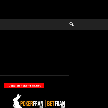
Juega en PokerFran.net