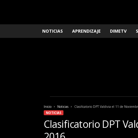
L
NOTICIAS
APRENDIZAJE
DIMETV
o
q
u
e
n
e
c
e
s
i
t
a
Inicio
Noticias
Clasificatorio DPT Valdivia el 11 de Noviemb
s
NOTICIAS
s
Clasificatorio DPT Va
a
b
2016
e