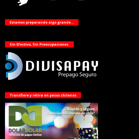
Estamos preparando algo grande…
Sin Efectivo, Sin Preocupaciones.
Transfiere y retira en pesos chilenos