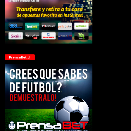
PrensaBet.cl