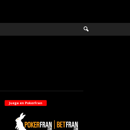
Juega en PokerFran