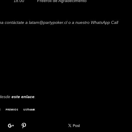
18.00
Freeroll de Agradecimento
oma contáctate a latam@partypoker.cl o a nuestro WhatsApp Call
 desde
este enlace
.
E
PREMIOS
US$444K