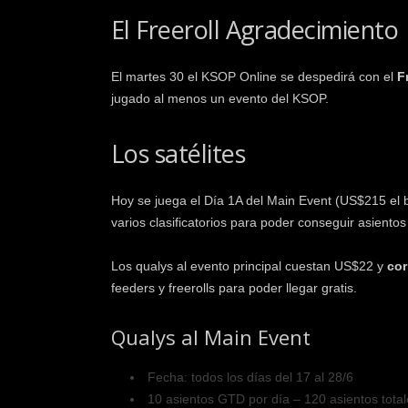
El Freeroll Agradecimiento
El martes 30 el KSOP Online se despedirá con el
F
jugado al menos un evento del KSOP.
Los satélites
Hoy se juega el Día 1A del Main Event (US$215 el b
varios clasificatorios para poder conseguir asient
Los qualys al evento principal cuestan US$22 y
cor
feeders y freerolls para poder llegar gratis.
Qualys al Main Event
Fecha: todos los días del 17 al 28/6
10 asientos GTD por día – 120 asientos total