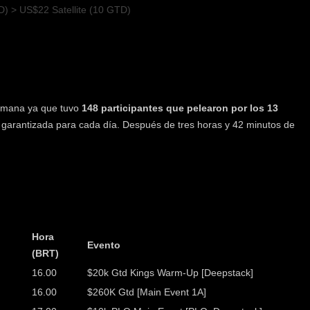
) > US$22 Satellite (10 GTD)
 semana ya que tuvo
148 participantes que pelearon por los 13
 garantizada para cada día. Después de tres horas y 42 minutos de
Hora
Evento
(BRT)
16.00
$20k Gtd Kings Warm-Up [Deepstack]
16.00
$260K Gtd [Main Event 1A]