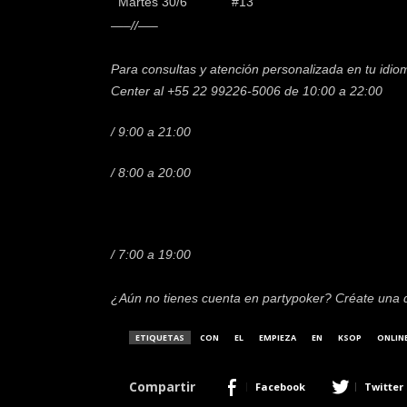
Martes 30/6
#13
—–//—–
Para consultas y atención personalizada en tu idi
Center al +55 22 99226-5006 de 10:00 a 22:00
/ 9:00 a 21:00
/ 8:00 a 20:00
/ 7:00 a 19:00
¿Aún no tienes cuenta en partypoker? Créate una
ETIQUETAS
CON
EL
EMPIEZA
EN
KSOP
ONLIN
Compartir
Facebook
Twitter