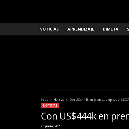
L
NOTICIAS
APRENDIZAJE
DIMETV
o
q
u
e
n
e
c
e
s
i
t
a
Inicio
Noticias
Con US$444k en premios, empieza el KSOP
s
NOTICIAS
s
Con US$444k en prem
a
b
26 junio, 2020
e