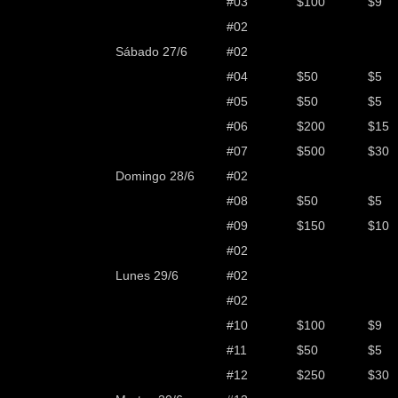
#03
$100
$9
#02
Sábado 27/6
#02
#04
$50
$5
#05
$50
$5
#06
$200
$15
#07
$500
$30
Domingo 28/6
#02
#08
$50
$5
#09
$150
$10
#02
Lunes 29/6
#02
#02
#10
$100
$9
#11
$50
$5
#12
$250
$30