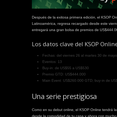
k
e
r
Después de la exitosa primera edición, el KSOP Onli
.
Latinoamérica, regresa recargado desde este vierne
c
entregará una gran bolsa de premios de US$444.00
l
Los datos clave del KSOP Onlin
Fechas: del viernes 26 al martes 30 de mayo
Eventos: 13
Buy-in: de US$55 a US$530
Premio GTD: US$444.000
Main Event: US$260.000 GTD, buy-in de US
Una serie prestigiosa
Como en su debut online, el KSOP Online tendrá la
desde la comodidad de tu casa y ahora con mucho