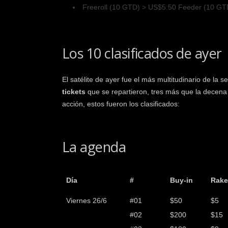
Freeroll (10 GTD) > US$5.50 Feeder (10 GTD
Los 10 clasificados de ayer
El satélite de ayer fue el más multitudinario de la
tickets
que se repartieron, tres más que la decena
acción, estos fueron los clasificados:
La agenda
Día
#
Buy-in
Rake
Viernes 26/6
#01
$50
$5
#02
$200
$15