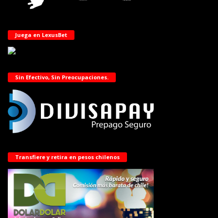
Juega en LexusBet
Sin Efectivo, Sin Preocupaciones.
Transfiere y retira en pesos chilenos