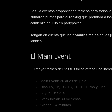
Los 13 eventos proporcionan torneos para todos l
sumarán puntos para el ranking que premiará a lo
comienza en julio en partypoker.
Tengan en cuenta que los
nombres reales
de los j
lobbies.
El Main Event
¡El mayor torneo del KSOP Online ofrece una incre
Main Event: 26 al 29 de junio
Días 1A, 1B, 1C, 1D, 1E, 1F Turbo y Final
Buy-in: US$215
Stack inicial: 30 mil fichas
Ciegas: 24 minutos