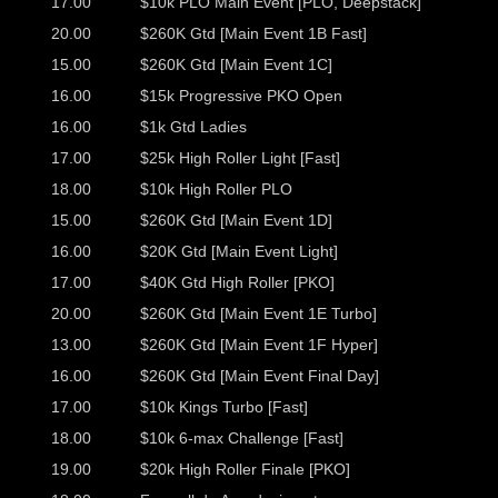
17.00
$10k PLO Main Event [PLO, Deepstack]
20.00
$260K Gtd [Main Event 1B Fast]
15.00
$260K Gtd [Main Event 1C]
16.00
$15k Progressive PKO Open
16.00
$1k Gtd Ladies
17.00
$25k High Roller Light [Fast]
18.00
$10k High Roller PLO
15.00
$260K Gtd [Main Event 1D]
16.00
$20K Gtd [Main Event Light]
17.00
$40K Gtd High Roller [PKO]
20.00
$260K Gtd [Main Event 1E Turbo]
13.00
$260K Gtd [Main Event 1F Hyper]
16.00
$260K Gtd [Main Event Final Day]
17.00
$10k Kings Turbo [Fast]
18.00
$10k 6-max Challenge [Fast]
19.00
$20k High Roller Finale [PKO]