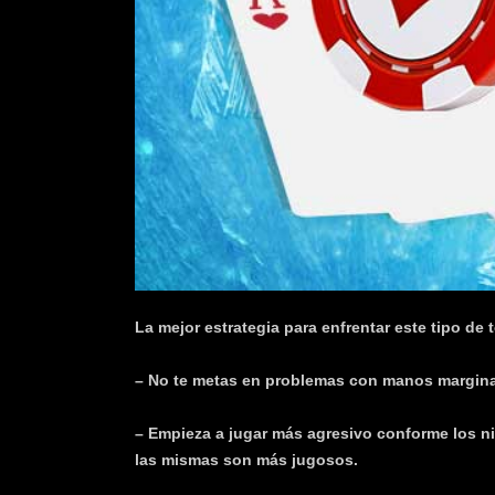
k
e
r
.
c
l
La mejor estrategia para enfrentar este tipo de 
– No te metas en problemas con manos marginal
– Empieza a jugar más agresivo conforme los n
las mismas son más jugosos.