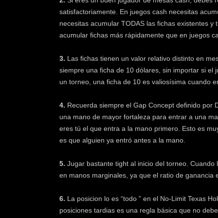
2.
Si eres un buen jugador de mesas cash, debes rea
satisfactoriamente. En juegos cash necesitas acumu
necesitas acumular TODAS las fichas existentes y t
acumular fichas más rápidamente que en juegos cas
3.
Las fichas tienen un valor relativo distinto en 
siempre una ficha de 10 dólares, sin importar si e
un torneo, una ficha de 10 es valiosísima cuando 
4.
Recuerda siempre el Gap Concept definido por D
una mano de mayor fortaleza para entrar a una man
eres tú el que entra a la mano primero. Esto es muy
es que alguien ya entró antes a la mano.
5.
Jugar bastante tight al inicio del torneo. Cuando
en manos marginales, ya que el ratio de ganancia
6.
La posicion lo es “todo ” en el No-Limit Texas Ho
posiciones tardias es una regla básica que no debe