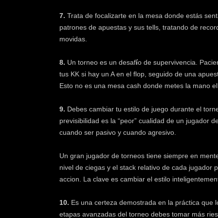
7.
Trata de focalizarte en la mesa donde estás sent
patrones de apuestas y sus tells, tratando de recor
movidas.
8.
Un torneo es un desaf
í
o de supervivencia. Pacie
tus KK si hay un A en el flop, seguido de una apues
Esto no es una mesa cash donde metes la mano el b
9.
Debes cambiar tu estilo de juego durante el torne
previsibilidad es la “peor” cualidad de un jugador 
cuando ser pasivo y cuando agresivo.
Un gran jugador de torneos tiene siempre en mente la
nivel de ciegas y el stack relativo de cada jugador 
accion. La clave es cambiar el estilo inteligentemen
10.
Es una certeza demostrada en la práctica que l
etapas avanzadas del torneo debes tomar más riesg