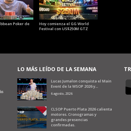
ibbean Poker de
Hoy comienza el GG World
Festival con US$250M GTZ
LO MÁS LEÍDO DE LA SEMANA
TR
Lucas Jumalon conquista el Main
Event de la WSOP 2026 y...
ás
6 agosto, 2026
CLSOP Puerto Plata 2026 calienta
motores. Cronogramas y
grandes presencias
confirmadas.