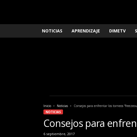
L
NOTICIAS
APRENDIZAJE
DIMETV
o
q
u
e
n
e
c
e
s
i
t
a
Inicio
Noticias
Consejos para enfrentar los torneos “freezeou
s
NOTICIAS
s
Consejos para enfrent
a
b
6 septiembre, 2017
e