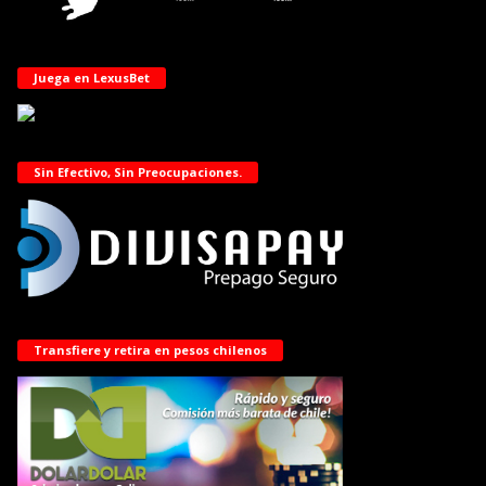
Juega en LexusBet
Sin Efectivo, Sin Preocupaciones.
Transfiere y retira en pesos chilenos