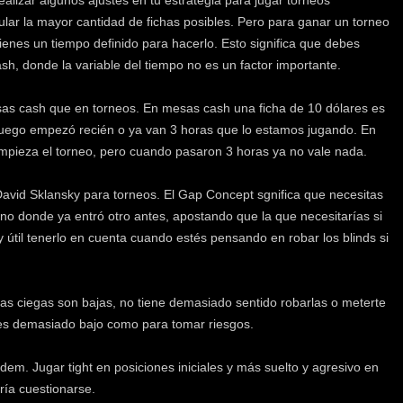
lizar algunos ajustes en tu estrategia para jugar torneos
lar la mayor cantidad de fichas posibles. Pero para ganar un torneo
ienes un tiempo definido para hacerlo. Esto significa que debes
h, donde la variable del tiempo no es un factor importante.
mesas cash que en torneos. En mesas cash una ficha de 10 dólares es
l juego empezó recién o ya van 3 horas que lo estamos jugando. En
empieza el torneo, pero cuando pasaron 3 horas ya no vale nada.
avid Sklansky para torneos. El Gap Concept sgnifica que necesitas
o donde ya entró otro antes, apostando que la que necesitarías si
 útil tenerlo en cuenta cuando estés pensando en robar los blinds si
 las ciegas son bajas, no tiene demasiado sentido robarlas o meterte
 es demasiado bajo como para tomar riesgos.
ldem. Jugar tight en posiciones iniciales y más suelto y agresivo en
ría cuestionarse.