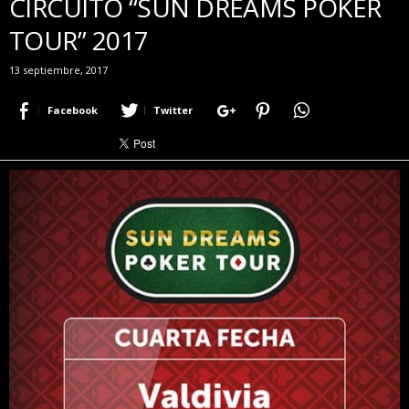
CIRCUITO “SUN DREAMS POKER
r
TOUR” 2017
a
c
13 septiembre, 2017
e
r
Facebook
Twitter
c
a
d
e
p
o
k
e
r
|
D
i
m
e
P
o