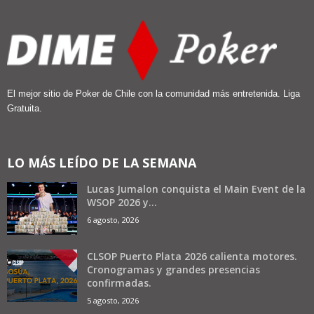
El mejor sitio de Poker de Chile con la comunidad más entretenida. Liga
Gratuita.
LO MÁS LEÍDO DE LA SEMANA
Lucas Jumalon conquista el Main Event de la
WSOP 2026 y...
6 agosto, 2026
CLSOP Puerto Plata 2026 calienta motores.
Cronogramas y grandes presencias
confirmadas.
5 agosto, 2026