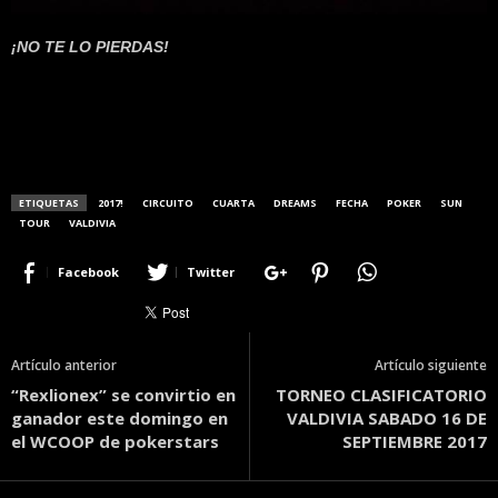
¡NO TE LO PIERDAS!
ETIQUETAS
2017!
CIRCUITO
CUARTA
DREAMS
FECHA
POKER
SUN
TOUR
VALDIVIA
Facebook
Twitter
Artículo anterior
Artículo siguiente
“Rexlionex” se convirtio en
TORNEO CLASIFICATORIO
ganador este domingo en
VALDIVIA SABADO 16 DE
el WCOOP de pokerstars
SEPTIEMBRE 2017