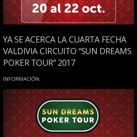
k
e
r
.
c
l
YA SE ACERCA LA CUARTA FECHA
VALDIVIA CIRCUITO “SUN DREAMS
POKER TOUR” 2017
INFORMACIÓN: