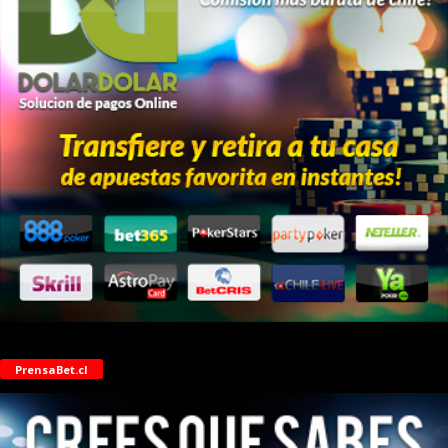
PrensaBet.cl