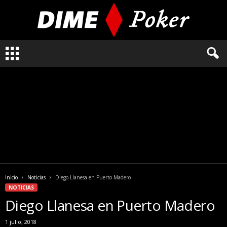
L
o
q
u
e
n
e
c
e
s
i
t
a
Inicio
Noticias
Diego Llanesa en Puerto Madero
s
NOTICIAS
s
Diego Llanesa en Puerto Madero
a
b
1 julio, 2018
e