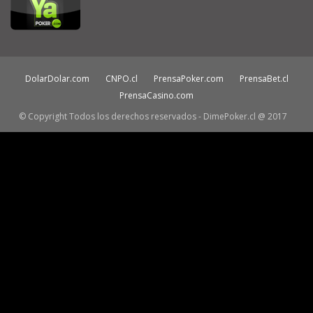
DolarDolar.com
CNPO.cl
PrensaPoker.com
PrensaBet.cl
PrensaCasino.com
© Copyright Todos los derechos reservados - DimePoker.cl @ 2017