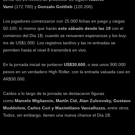
k
Varni
(172.700) y
Gonzalo Gottlieb
(120.200).
e
r
Los jugadores comenzaron con 25.000 fichas en juego y ciegas
.
50-100, lo mismo que harán
este sábado desde las 19
con el
c
l
comienzo del Día 1B, cuando se renueven esperanzas y los buy-
ins de US$1.000. Los registros tardíos y las re-entradas se
permiten hasta el nivel 8 transmitirá en vivo.
En la jornada inicial se juntaron
US$30.600
, o sea unos 900.000
pesos en un verdadero High Roller, con la entrada valuada casi en
AR$30.000.
Caídos a lo largo de la jornada se destacaron figuras
como
Marcelo Migliaccio, Martín Cid, Alan Zulcovsky, Gustavo
Muddolom, Carlos Curi y Maximiliano Vaccalluzzo,
entre otros.
Todos, sin embargo, tienen una nueva chance el Día 1B.