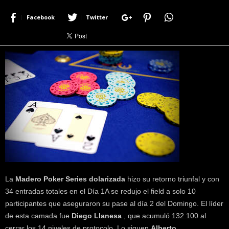
r
Facebook
Twitter
a
c
e
r
c
a
d
e
p
o
k
e
r
|
D
La
Madero Poker Series dolarizada
hizo su retorno triunfal y con
i
34 entradas totales en el Día 1A se redujo el field a solo 10
m
e
participantes que aseguraron su pase al día 2 del Domingo. El líder
P
de esta camada fue
Diego Llanesa
, que acumuló 132.100 al
o
cerrar los 14 niveles de protocolo. Lo siguen
Alberto