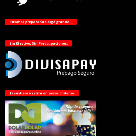
Estamos preparando algo grande…
Sin Efectivo, Sin Preocupaciones.
Transfiere y retira en pesos chilenos