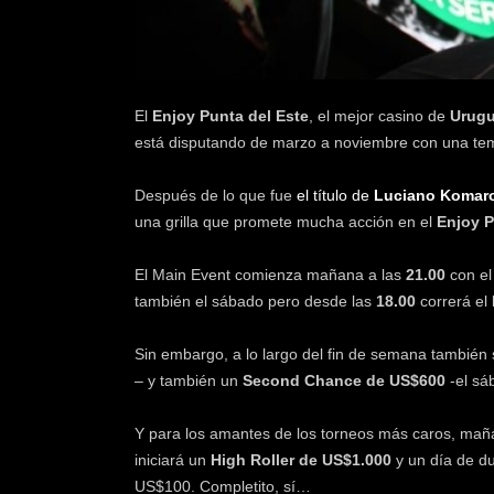
k
e
r
.
c
El
Enjoy Punta del Este
, el mejor casino de
Urug
l
está disputando de marzo a noviembre con una tem
Después de lo que fue
el título de
Luciano Komar
una grilla que promete mucha acción en el
Enjoy P
El Main Event comienza mañana a las
21.00
con e
también el sábado pero desde las
18.00
correrá el
Sin embargo, a lo largo del fin de semana también
– y también un
Second Chance de US$600
-el sá
Y para los amantes de los torneos más caros, mañ
iniciará un
High Roller de US$1.000
y un día de du
US$100. Completito, sí…