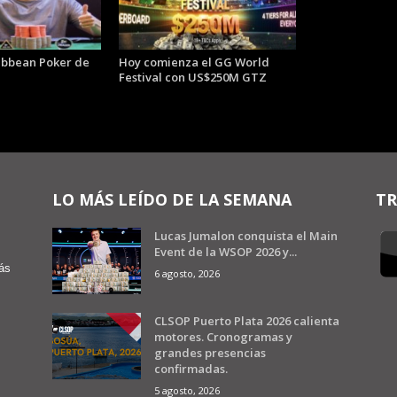
ibbean Poker de
Hoy comienza el GG World
Festival con US$250M GTZ
LO MÁS LEÍDO DE LA SEMANA
TR
Lucas Jumalon conquista el Main
Event de la WSOP 2026 y...
ás
6 agosto, 2026
CLSOP Puerto Plata 2026 calienta
motores. Cronogramas y
grandes presencias
confirmadas.
5 agosto, 2026