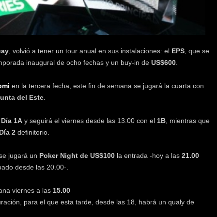
uay
, volvió a tener un tour anual en sus instalaciones: el
EPS
, que se
porada inaugural de ocho fechas y un buy-in de
US$600
.
omi
en la tercera fecha, este fin de semana se jugará la cuarta con
unta del Este
.
l
Día 1A
y seguirá el viernes desde las 13.00 con el
1B
, mientras que
Día 2
definitorio.
 se jugará un
Poker Night de
US$100
la entrada -hoy a las
21.00
bado desde las 20.00-.
ana viernes a las
15.00
ración, para el que esta tarde, desde las 18, habrá un qualy de