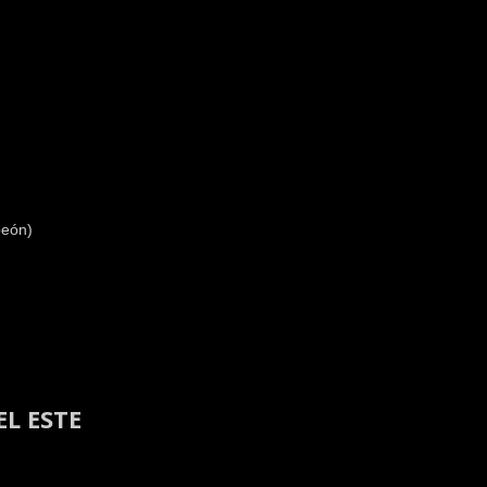
peón)
L ESTE