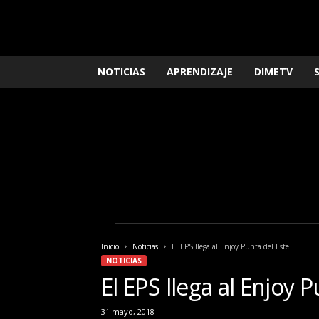
L
NOTICIAS
APRENDIZAJE
DIMETV
o
q
u
e
n
e
c
e
s
i
t
a
Inicio
Noticias
El EPS llega al Enjoy Punta del Este
s
NOTICIAS
s
El EPS llega al Enjoy 
a
b
31 mayo, 2018
e