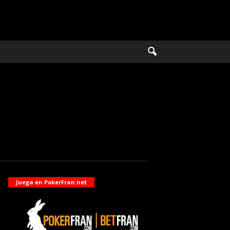
Juega en PokerFran.net