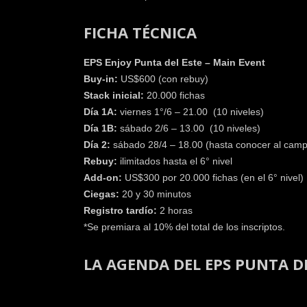
FICHA TÉCNICA
EPS Enjoy Punta del Este – Main Event
Buy-in:
US$600 (con rebuy)
Stack inicial:
20.000 fichas
Día 1A:
viernes 1°/6 – 21.00 (10 niveles)
Día 1B:
sábado 2/6 – 13.00 (10 niveles)
Día 2:
sábado 28/4 – 18.00 (hasta conocer al cam
Rebuy:
ilimitados hasta el 6° nivel
Add-on:
US$300 por 20.000 fichas (en el 6° nivel)
Ciegas:
20 y 30 minutos
Registro tardío:
2 horas
*Se premiara al 10% del total de los inscriptos.
LA AGENDA DEL EPS PUNTA DE