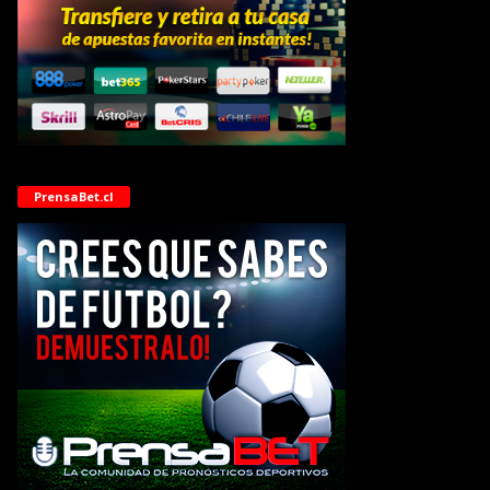
PrensaBet.cl