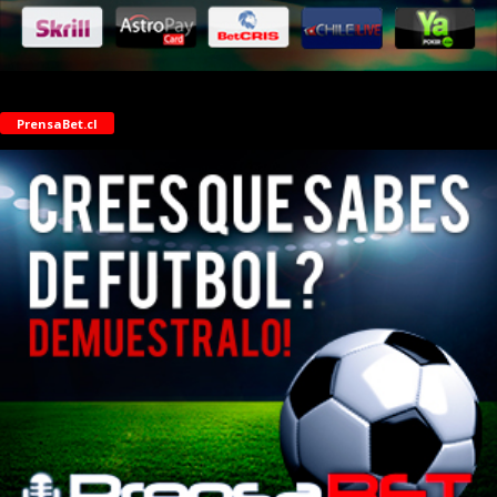
PrensaBet.cl