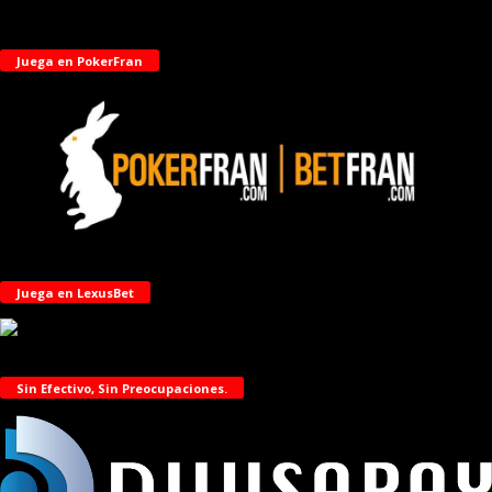
Juega en PokerFran
Juega en LexusBet
Sin Efectivo, Sin Preocupaciones.