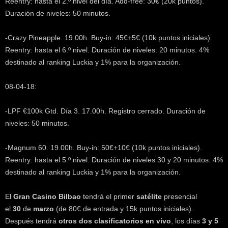
Reentry: hasta el 2.º nivel del día. Add-free: 30€ (20k puntos).
Duración de niveles: 50 minutos.
-Crazy Pineapple. 19.00h. Buy-in: 45€+5€ (10k puntos iniciales).
Reentry: hasta el 6.º nivel. Duración de niveles: 20 minutos. 4%
destinado al ranking Luckia y 1% para la organización.
08-04-18:
-LPF €100k Gtd. Día 3. 17.00h. Registro cerrado. Duración de
niveles: 50 minutos.
-Magnum 60. 19.00h. Buy-in: 50€+10€ (10k puntos iniciales).
Reentry: hasta el 5.º nivel. Duración de niveles 30 y 20 minutos. 4%
destinado al ranking Luckia y 1% para la organización.
El
Gran Casino Bilbao
tendrá el primer
satélite
presencial
el
30
de
marzo
(de 80€ de entrada y 15k puntos iniciales).
Después tendrá
otros dos clasificatorios en vivo
, los días
3 y 5