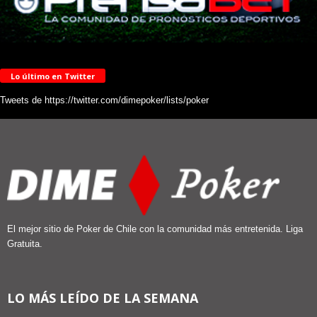
Lo último en Twitter
Tweets de https://twitter.com/dimepoker/lists/poker
El mejor sitio de Poker de Chile con la comunidad más entretenida. Liga
Gratuita.
LO MÁS LEÍDO DE LA SEMANA