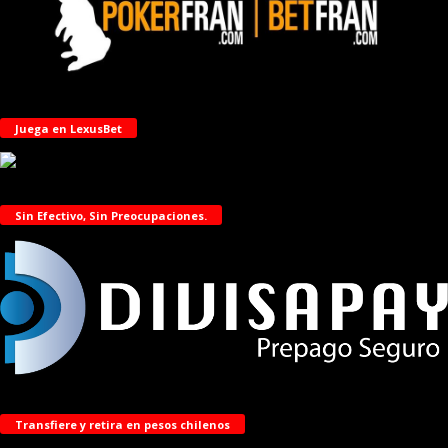
Juega en LexusBet
Sin Efectivo, Sin Preocupaciones.
Transfiere y retira en pesos chilenos