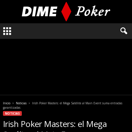
L
o
q
u
e
n
e
c
e
s
i
t
a
Inicio
Noticias
Irish Poker Masters: el Mega Satélite al Main Event suma entradas
s
garantizadas
s
NOTICIAS
a
Irish Poker Masters: el Mega
b
e