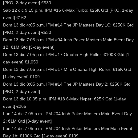
[PKO, 2-day event] €530
Sáb 12 dic 9:15 p.m. IPM #16 6-Max Turbo: €25K Gtd [PKO, 1-day
event] €162
Dom 13 dic 4:05 p.m. IPM #14 The JP Masters Day 1C: €250K Gtd
[PKO, 2-day event] €530
Dom 13 dic 7:05 p.m. IPM #04 Irish Poker Masters Main Event Day
1B: €1M Gtd [3-day event]
Dom 13 dic 7:05 p.m. IPM #17 Omaha High Roller: €100K Gtd [1-
day event] €1,050
Dom 13 dic 7:05 p.m. IPM #17 Mini Omaha High Roller: €15K Gtd
[1-day event] €109
Dom 13 dic 8:05 p.m. IPM #14 The JP Masters Day 2: €250K Gtd
[PKO, 2-day event]
Dom 13 dic 10:05 p.m. IPM #18 6-Max Hyper: €25K Gtd [1-day
event] €265
Lun 14 dic 7:05 p.m. IPM #04 Irish Poker Masters Main Event Day
2: €1M Gtd [3-day event]
Lun 14 dic 7:05 p.m. IPM #04 Irish Poker Masters Mini Main Event
Day 1A: €100K Gtd [2-day event] €109