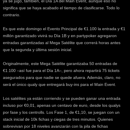
ya se jugó, también, el Día 1A del Main Event, aunque eso no
k
significa que se haya acabado el tiempo de clasificarse. Todo lo
e
contrario.
r
.
c
Es que este domingo el Evento Principal de €1.100 la entrada y €1
l
millón garantizado vivirá su Día 1B y en partypoker agregaron
entradas garantizadas al Mega Satélite que correrá horas antes
que la segunda y última sesión inicial.
Originalmente, este Mega Satélite garantizaba 50 entradas de
€1.100 –así fue para el Día 1A–, pero ahora repartirá 75 tickets
asegurados para que nadie se quede afuera. Además, claro, no
será el único qualy que entregará buy-ins para el Main Event.
Los satélites ya están corriendo y se pueden ganar una entrada
incluso por €0,01, apenas un centavo de euro, desde los qualys
por fase y los centrolls. Los Fase 1, de €1,10, se juegan con un
stack inicial de 10k fichas y ciegas de tres minutos. Quienes
sobrevivan por 18 niveles avanzarán con la pila de fichas