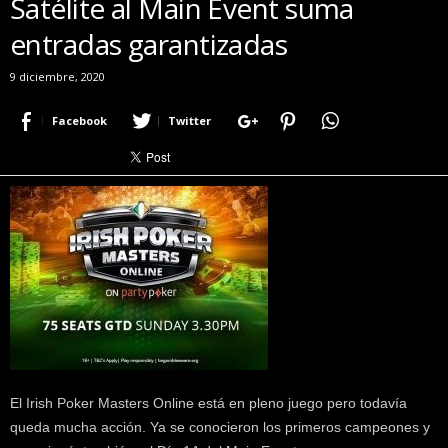
Satélite al Main Event suma
r
entradas garantizadas
a
c
9 diciembre, 2020
e
r
Facebook
Twitter
c
a
d
e
p
o
k
e
r
|
D
i
m
e
El Irish Poker Masters Online está en pleno juego pero todavía
P
queda mucha acción. Ya se conocieron los primeros campeones y
o