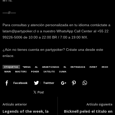
MTTs.
—–//—–
Para consultas y atención personalizada en tu idioma contáctate a
latam@partypoker.cl o a nuestro WhatsApp Call Center al +55 22
99226-5006 de 10:00 a 22:00 BR / 7:00 a 19:00 MX.
¿Aún no tienes cuenta en partypoker? Créate una desde este
enlace.
ETIQUETAS
“MEGA
AL
ARANTIZADAS
EL
ENTRADASG
EVENT
IRISH
MAIN
MASTERS
POKER
SATELITE
SUMA
Facebook
Twitter
Artículo anterior
Artículo siguiente
Legends of the week, la
Bicknell peleó el título en