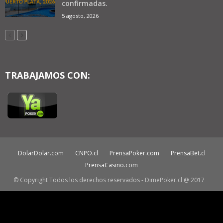
confirmadas.
5 agosto, 2026
TRABAJAMOS CON:
DolarDolar.com
CNPO.cl
PrensaPoker.com
PrensaBet.cl
PrensaCasino.com
© Copyright Todos los derechos reservados - DimePoker.cl @ 2017