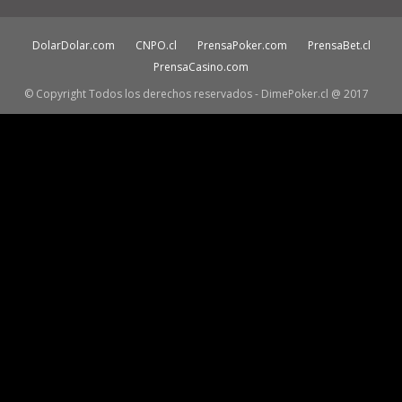
DolarDolar.com
CNPO.cl
PrensaPoker.com
PrensaBet.cl
PrensaCasino.com
© Copyright Todos los derechos reservados - DimePoker.cl @ 2017