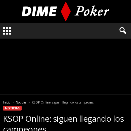
L
o
q
u
e
n
e
c
e
s
i
t
a
Inicio
Noticias
KSOP Online: siguen llegando los campeones
s
NOTICIAS
s
KSOP Online: siguen llegando los
a
b
campeones
e