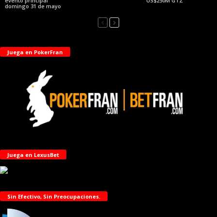
evento principal
US$250M GTZ
domingo 31 de mayo
Juega en PokerFran
Juega en LexusBet
Sin Efectivo, Sin Preocupaciones.