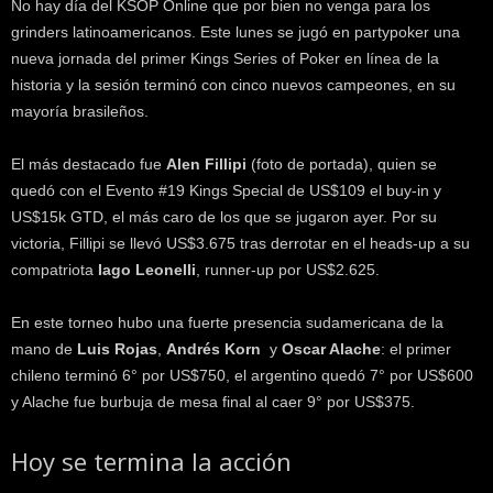
No hay día del KSOP Online que por bien no venga para los
k
grinders latinoamericanos. Este lunes se jugó en partypoker una
e
nueva jornada del primer Kings Series of Poker en línea de la
r
.
historia y la sesión terminó con cinco nuevos campeones, en su
c
mayoría brasileños.
l
El más destacado fue
Alen Fillipi
(foto de portada), quien se
quedó con el Evento #19 Kings Special de US$109 el buy-in y
US$15k GTD, el más caro de los que se jugaron ayer. Por su
victoria, Fillipi se llevó US$3.675 tras derrotar en el heads-up a su
compatriota
Iago Leonelli
, runner-up por US$2.625.
En este torneo hubo una fuerte presencia sudamericana de la
mano de
Luis Rojas
,
Andrés Korn
y
Oscar Alache
: el primer
chileno terminó 6° por US$750, el argentino quedó 7° por US$600
y Alache fue burbuja de mesa final al caer 9° por US$375.
Hoy se termina la acción