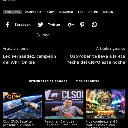
ETIQUETAS
CAMPEONES
KSOP
LLEGANDO
LOS
ONLINE
SIGUEN
Facebook
Twitter
Artículo anterior
Artículo siguiente
Leo Fernández, campeón
OsoPoker te lleva a la 4ta
del WPT Online
fecha del CNPO esta noche
Artículos relacionados
Más del autor
Club GMD. Satélite
Resumen Caribbean
Hoy comienza el GG
presencial rumbo al
Poker de Punta Cana
World Festival con