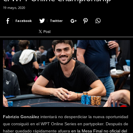
r
19 mayo, 2020
a
c
Facebook
Twitter
e
r
c
a
d
e
p
o
k
e
r
|
D
i
m
Fabrizio González
intentará no desperdiciar la nueva oportunidad
e
que consiguió en el WPT Online Series en partypoker. Después de
P
o
haber quedado rápidamente afuera
en la Mesa Final no oficial del