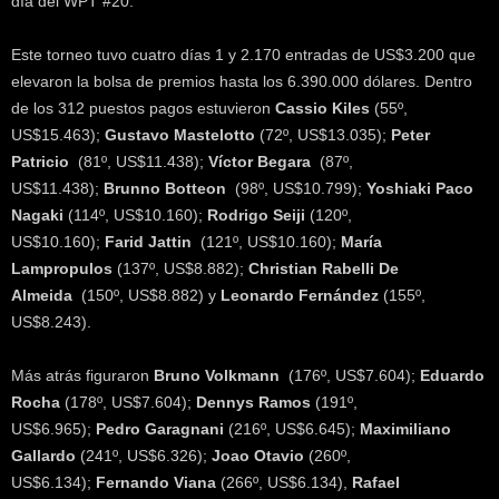
día del WPT #20.
Este torneo tuvo cuatro días 1 y 2.170 entradas de US$3.200 que
elevaron la bolsa de premios hasta los 6.390.000 dólares. Dentro
de los 312 puestos pagos estuvieron
Cassio Kiles
(55º,
US$15.463);
Gustavo Mastelotto
(72º, US$13.035);
Peter
Patricio
(81º, US$11.438);
Víctor Begara
(87º,
US$11.438);
Brunno Botteon
(98º, US$10.799);
Yoshiaki Paco
Nagaki
(114º, US$10.160);
Rodrigo Seiji
(120º,
US$10.160);
Farid Jattin
(121º, US$10.160);
María
Lampropulos
(137º, US$8.882);
Christian Rabelli De
Almeida
(150º, US$8.882) y
Leonardo Fernández
(155º,
US$8.243).
Más atrás figuraron
Bruno Volkmann
(176º, US$7.604);
Eduardo
Rocha
(178º, US$7.604);
Dennys Ramos
(191º,
US$6.965);
Pedro Garagnani
(216º, US$6.645);
Maximiliano
Gallardo
(241º, US$6.326);
Joao Otavio
(260º,
US$6.134);
Fernando Viana
(266º, US$6.134),
Rafael