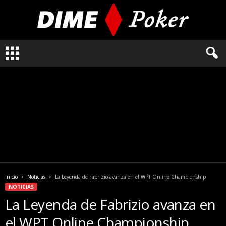
L
o
q
u
e
n
e
c
e
s
i
t
a
Inicio
Noticias
La Leyenda de Fabrizio avanza en el WPT Online Championship
s
NOTICIAS
s
La Leyenda de Fabrizio avanza en
a
b
el WPT Online Championship
e