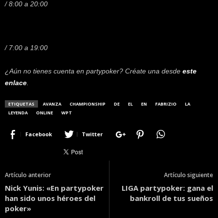
/ 8:00 a 20:00
/ 7:00 a 19:00
¿Aún no tienes cuenta en partypoker? Créate una desde
este
enlace
.
ETIQUETAS
AVANZA
CHAMPIONSHIP
DE
EL
EN
FABRIZIO
LA
LEYENDA
ONLINE
WPT
Facebook
Twitter
Artículo anterior
Artículo siguiente
Nick Yunis: «En partypoker
LIGA partypoker: gana el
han sido unos héroes del
bankroll de tus sueños
poker»