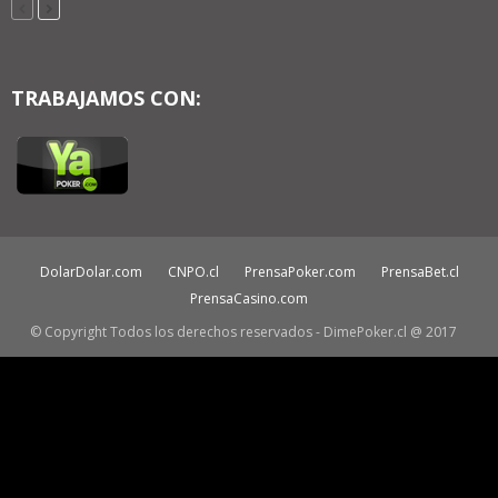
TRABAJAMOS CON:
DolarDolar.com
CNPO.cl
PrensaPoker.com
PrensaBet.cl
PrensaCasino.com
© Copyright Todos los derechos reservados - DimePoker.cl @ 2017