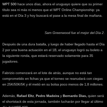
k
WPT 500
hace unos días, ahora el uruguayo quiere que su primer
e
título sea ni más ni menos que el WPT Online Championship: ya
r
está en el Día 3 y hoy buscará el pase a la mesa final de mañana.
.
c
l
Sam Greenwood fue el mejor del Día 2.
Después de una dura batalla, y luego de haber llegado hasta el Día
2 por una buena actuación en el 1B, el uruguayo logró su boleto a
la siguiente ronda, que estará reservado solamente para 35
jugadores.
Fabrizio comenzará en el lote de atrás, aunque no está tan
comprometido en fichas ya que el torneo se reanudará con ciegas
en 25K/50K/5K y él metió en su bolsa poco menos de 1,8 millones.
Además,
Rafael Eltz
,
Pedro Madeira
y
Bernardo Dias,
quien será
el shortstack de esta jornada, también lucharán por llegar al último