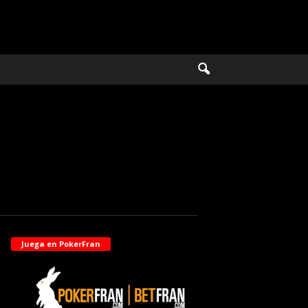
Juega en PokerFran