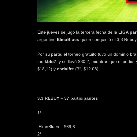
k
e
r
.
c
Este jueves se jugó la tercera fecha de la
LIGA pa
l
argentino
ElmoBlues
quien conquistó el 3,3 Rebuy 
Por su parte, el torneo gratuito tuvo un dominio b
fue
kblo7
y se llevó $30,2, mientras que el podio -y
$18,12) y
enrialfre
(3°, $12.08).
3,3 REBUY – 37 participantes
1°
ElmoBlues – $69,6
2°