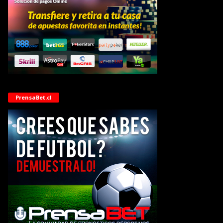
PrensaBet.cl