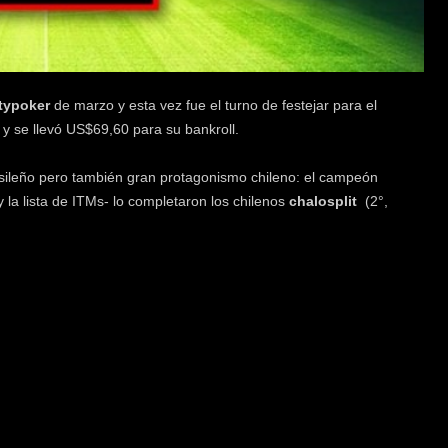
rtypoker
de marzo y esta vez fue el turno de festejar para el
y se llevó US$69,60 para su bankroll.
rasileño pero también gran protagonismo chileno: el campeón
 la lista de ITMs- lo completaron los chilenos
chalosplit
(2°,