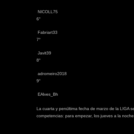
NICOLL75
6°
Fabriart33
7°
Javit39
8°
adromeiro2018
9°
EAlves_Bh
La cuarta y penúltima fecha de marzo de la LIGA ser
competencias: para empezar, los jueves a la noche