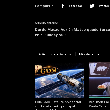
Compartir
Facebook
Twitter
Artículo anterior
Desde Macao Adrián Mateo quedo terce
en el Sunday 500
Artículos relacionados
Más del autor
Club GMD. Satélite presencial
Resumen Car
rumbo al evento principal
Punta Cana