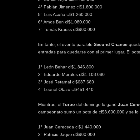
4° Fabián Jimenez cl$1.800.000
5° Luis Acuña cl$1.260.000
6° Amos Ben cl$1.080.000
7° Tomás Krauss cl$900.000
En tanto, el evento paralelo
Second Chance
quedó
entradas para quedarse con el primer lugar. El pot
1° León Behar cl$1.846.800
2° Eduardo Morales cl$1.108.080
3° José Retamal cl$687.680
4° Leonel Otazo cl$451.440
Mientras, el
Turbo
del domingo lo ganó
Juan Cere
campeonato sumó un pote de cl$3.600.000 y se lo 
1° Juan Cereceda cl$1.440.000
2° Patricio Jaque cl$900.000