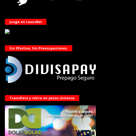
Juega en LexusBet
Sin Efectivo, Sin Preocupaciones.
Transfiere y retira en pesos chilenos