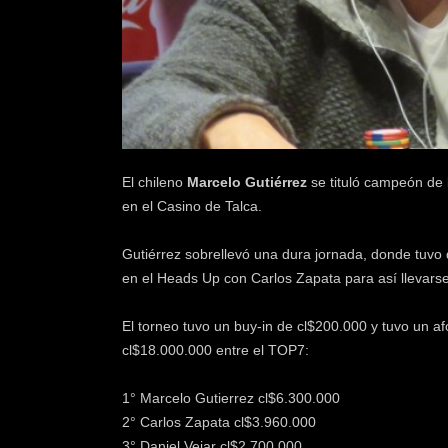
k
e
r
.
c
l
El chileno
Marcelo Gutiérrez
se tituló campeón de 
en el Casino de Talca.
Gutiérrez sobrellevó una dura jornada, donde tuvo 
en el Heads Up con Carlos Zapata para así llevars
El torneo tuvo un buy-in de cl$200.000 y tuvo un a
cl$18.000.000 entre el TOP7:
1° Marcelo Gutierrez cl$6.300.000
2° Carlos Zapata cl$3.960.000
3° Daniel Vejar cl$2.700.000