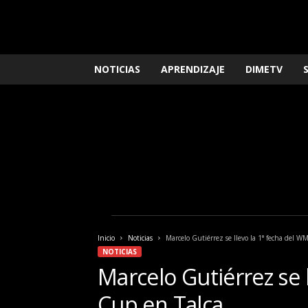
L
NOTICIAS
APRENDIZAJE
DIMETV
o
q
u
e
n
e
c
e
s
i
t
a
Inicio
Noticias
Marcelo Gutiérrez se llevo la 1° fecha del 
s
NOTICIAS
s
Marcelo Gutiérrez se 
a
b
Cup en Talca
e