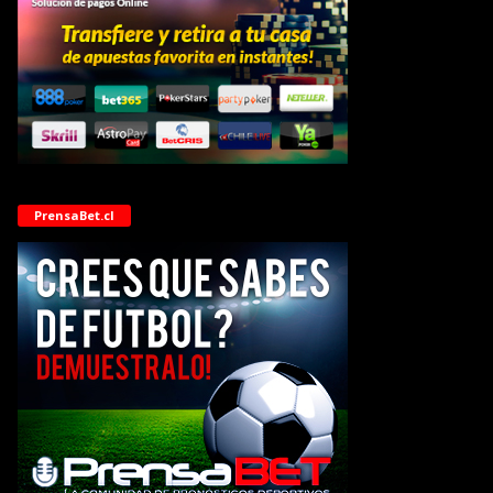
PrensaBet.cl