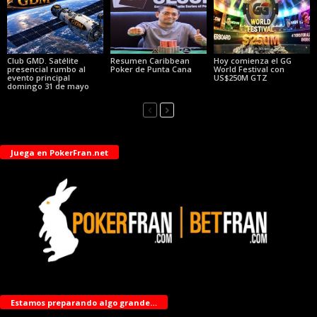
Club GMD. Satélite
Resumen Caribbean
Hoy comienza el GG
presencial rumbo al
Poker de Punta Cana
World Festival con
evento principal
US$250M GTZ
domingo 31 de mayo
Juega en PokerFran.net
Estamos preparando algo grande…