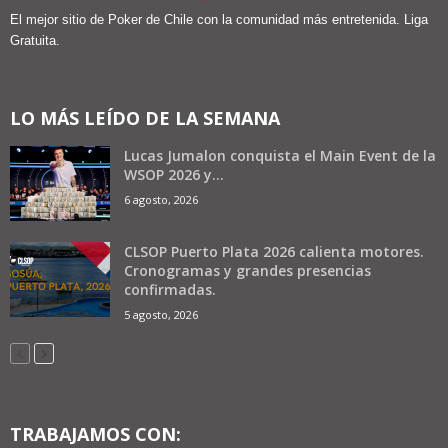
El mejor sitio de Poker de Chile con la comunidad más entretenida. Liga
Gratuita.
LO MÁS LEÍDO DE LA SEMANA
Lucas Jumalon conquista el Main Event de la
WSOP 2026 y...
6 agosto, 2026
CLSOP Puerto Plata 2026 calienta motores.
Cronogramas y grandes presencias
confirmadas.
5 agosto, 2026
TRABAJAMOS CON: