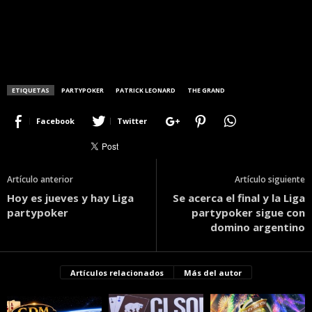
ETIQUETAS
PARTYPOKER
PATRICK LEONARD
THE GRAND
Facebook
Twitter
Artículo anterior
Artículo siguiente
Hoy es jueves y hay Liga
Se acerca el final y la Liga
partypoker
partypoker sigue con
domino argentino
Artículos relacionados
Más del autor