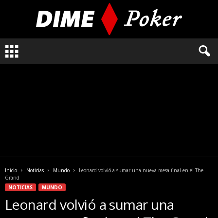
L
o
q
u
e
n
e
c
e
s
i
t
a
Inicio
Noticias
Mundo
Leonard volvió a sumar una nueva mesa final en el The
s
Grand
s
NOTICIAS
MUNDO
a
Leonard volvió a sumar una
b
e