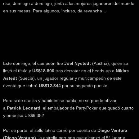
eso, domingo a domingo, junta a los mejores jugadores del mundo
k
e
en sus mesas. Para algunos, incluso, da revancha…
r
.
c
l
Este domingo, el campeón fue
Joel Nystedt
(Austria), quien se
llevó el título y
US$18.806
tras derrotar en el heads-up a
Niklas
Astedt
(Suecia), un jugador regular y multicampeón de este
evento que cobró
US$12.344
por su segundo puesto.
Pero si de cracks y habitués se habla, no se puede obviar
a
Patrick Leonard
, el embajador de PartyPoker que quedó cuarto
y embolsó US$6.382.
Por su parte, el sello latino corrió por cuenta de
Diego Ventura
(Diego Ventura)
, la estrella peruana que alcanzó el 5° lugar y