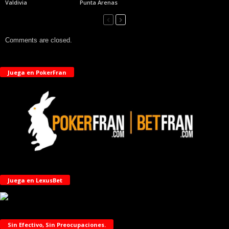
Valdivia
Punta Arenas
Comments are closed.
Juega en PokerFran
Juega en LexusBet
Sin Efectivo, Sin Preocupaciones.