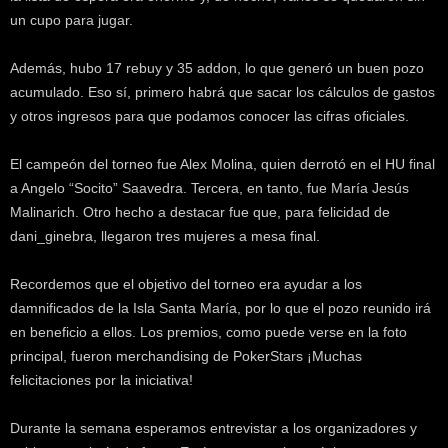
k
un cupo para jugar.
e
r
Además, hubo 17 rebuy y 35 addon, lo que generó un buen pozo
.
acumulado. Eso sí, primero habrá que sacar los cálculos de gastos
c
y otros ingresos para que podamos conocer las cifras oficiales.
l
El campeón del torneo fue Alex Molina, quien derrotó en el HU final
a Angelo “Socito” Saavedra. Tercera, en tanto, fue María Jesús
Malinarich. Otro hecho a destacar fue que, para felicidad de
dani_ginebra, llegaron tres mujeres a mesa final.
Recordemos que el objetivo del torneo era ayudar a los
damnificados de la Isla Santa María, por lo que el pozo reunido irá
en beneficio a ellos. Los premios, como puede verse en la foto
principal, fueron merchandising de PokerStars ¡Muchas
felicitaciones por la iniciativa!
Durante la semana esperamos entrevistar a los organizadores y