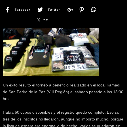
r
Facebook
Twitter
a
c
e
r
c
a
d
e
p
o
k
e
r
Un éxito resultó el torneo a beneficio realizado en el local Kamadi
|
de San Pedro de la Paz (VIII Región) el sábado pasado a las 18:00
D
hrs.
i
m
Había 60 cupos disponibles y el registro quedó completo. Eso sí,
e
P
tres de los inscritos no llegaron, aunque no importó mucho, porque
o
la lista de espera era enorme y, de hecho, varios se quedaron sin