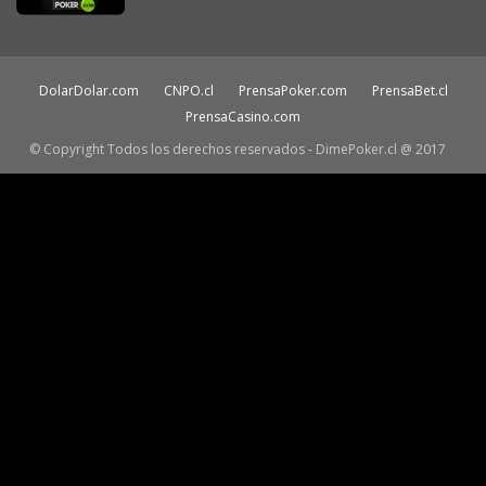
DolarDolar.com
CNPO.cl
PrensaPoker.com
PrensaBet.cl
PrensaCasino.com
© Copyright Todos los derechos reservados - DimePoker.cl @ 2017