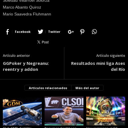
Soledad Villarroel Solorza
Marco Abanto Quiroz
Mario Saavedra Fluhmann
Facebook
Twitter
Artículo anterior
Artículo siguiente
GGPoker y Negreanu:
Resultados mini liga Ases
reentry y addon
del Río
Artículos relacionados
Más del autor