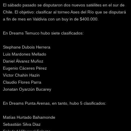
k
El sábado pasado se disputaron dos nuevos satélites en el sur de
e
Chile. El objetivo: clasificar al torneo Ases del Río que se disputará
r
a fin de mes en Valdivia con un buy in de $400.000.
.
c
En Dreams Temuco hubo siete clasificados:
l
Stephane Dubois Herrera
Luis Mardones Mellado
Daniel Álvarez Muñoz
Eugenio Cáceres Pérez
Víctor Chahin Hazin
Claudio Flores Parra
Jonatan Oyarzún Bucarey
En Dreams Punta Arenas, en tanto, hubo 5 clasificados:
Matías Hurtado Bahamonde
Sebastián Silva Diaz