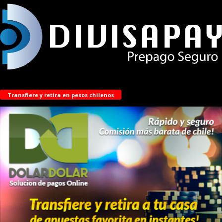
Transfiere y retira en pesos chilenos