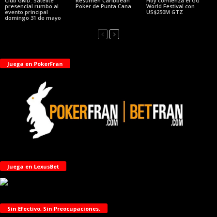
Club GMD. Satélite
Resumen Caribbean
Hoy comienza el GG
presencial rumbo al
Poker de Punta Cana
World Festival con
evento principal
US$250M GTZ
domingo 31 de mayo
Juega en PokerFran
Juega en LexusBet
Sin Efectivo, Sin Preocupaciones.