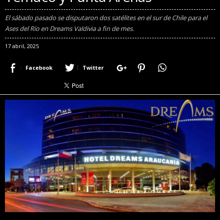
r
El sábado pasado se disputaron dos satélites en el sur de Chile para el
a
Ases del Río en Dreams Valdivia a fin de mes.
c
e
17 abril, 2025
r
c
Facebook
Twitter
a
d
e
p
o
k
e
r
|
D
i
m
e
P
o