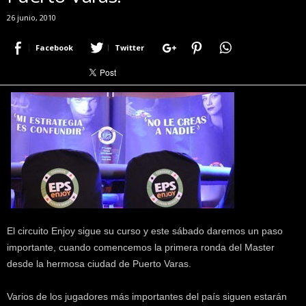
r
26 junio, 2010
a
c
Facebook
Twitter
e
r
c
a
d
e
p
o
k
e
r
|
D
El circuito Enjoy sigue su curso y este sábado daremos un paso
i
importante, cuando comencemos la primera ronda del Master
m
desde la hermosa ciudad de Puerto Varas.
e
P
Varios de los jugadores más importantes del país siguen estarán
o