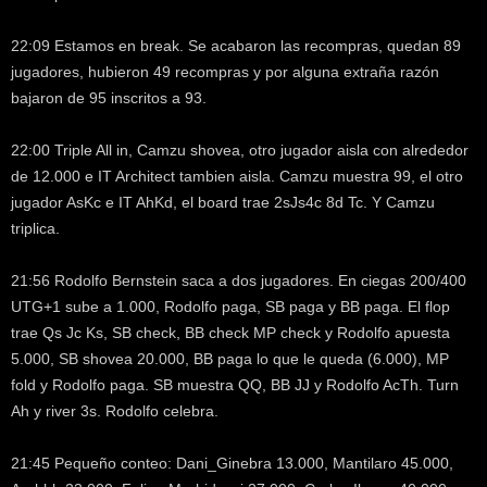
22:09 Estamos en break. Se acabaron las recompras, quedan 89
jugadores, hubieron 49 recompras y por alguna extraña razón
bajaron de 95 inscritos a 93.
22:00 Triple All in, Camzu shovea, otro jugador aisla con alrededor
de 12.000 e IT Architect tambien aisla. Camzu muestra 99, el otro
jugador AsKc e IT AhKd, el board trae 2sJs4c 8d Tc. Y Camzu
triplica.
21:56 Rodolfo Bernstein saca a dos jugadores. En ciegas 200/400
UTG+1 sube a 1.000, Rodolfo paga, SB paga y BB paga. El flop
trae Qs Jc Ks, SB check, BB check MP check y Rodolfo apuesta
5.000, SB shovea 20.000, BB paga lo que le queda (6.000), MP
fold y Rodolfo paga. SB muestra QQ, BB JJ y Rodolfo AcTh. Turn
Ah y river 3s. Rodolfo celebra.
21:45 Pequeño conteo: Dani_Ginebra 13.000, Mantilaro 45.000,