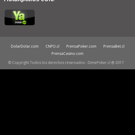
DolarDolar.com
CNPO.cl
PrensaPoker.com
PrensaBet.cl
PrensaCasino.com
© Copyright Todos los derechos reservados - DimePoker.cl @ 2017