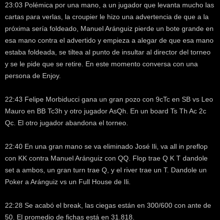
23:03 Polémica por una mano, a un jugador que levanta mucho las
cartas para verlas, la croupier le hizo una advertencia de que a la
próxima sería foldeado, Manuel Aránguiz pierde un bote grande en
esa mano contra el advertido y empieza a alegar de que esa mano
estaba foldeada, se tiltea al punto de insultar al director del torneo
y se le pide que se retire. En este momento conversa con una
persona de Enjoy.
22:43 Felipe Morbiducci gana un gran pozo con 9cTc en SB vs Leo
Mauro en BB Tc3h y otro jugador AsQh. En un board Ts Th Ac 2c
Qc. El otro jugador abandona el torneo.
22:40 En una gran mano se va eliminado José Ili, va all in preflop
con KK contra Manuel Aránguiz con QQ. Flop trae Q K T dandole
set a ambos, un gran turn trae Q, y el river trae un T. Dandole un
Poker a Aránguiz vs un Full House de Ili.
22:28 Se acabó el break, las ciegas están en 300/600 con ante de
50. El promedio de fichas está en 31.818.