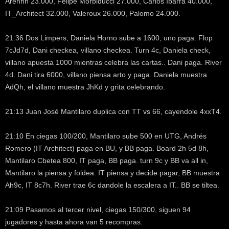
Arehhh 23.000, Felipe Morbiducci 27.000, Carlos Ibarra 40.000,
IT_Architect 32.000, Valeroux 26.000, Palomo 24.000.
21:36 Dos Limpers, Daniela Horno sube a 1600, uno paga. Flop
7cJd7d, Dani checkea, villano checkea. Turn 4c, Daniela check,
villano apuesta 1000 mientras celebra las cartas.. Dani paga. River
4d. Dani tira 6000, villano piensa arto y paga. Daniela muestra
AdQh, el villano muestra JhKd y grita celebrando.
21:13 Juan José Mantilaro duplica con TT vs 66, cayendole 4xxT4.
21:10 En ciegas 100/200, Mantilaro sube 500 en UTG, Andrés
Romero (IT Architect) paga en BU, y BB paga. Board 2h 5d 8h,
Mantilaro Cbetea 800, IT paga, BB paga. turn 9c y BB va all in,
Mantilaro la piensa y foldea. IT piensa y decide pagar, BB muestra
Ah9c, IT 8c7h. River trae 6c dandole la escalera a IT.. BB se tiltea.
21:09 Pasamos al tercer nivel, ciegas 150/300, siguen 94
jugadores y hasta ahora van 5 recompras.