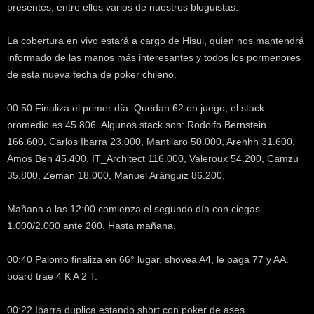
presentes, entre ellos varios de nuestros bloguistas.
k
e
r
La cobertura en vivo estará a cargo de Hisui, quien nos mantendrá
.
informado de las manos más interesantes y todos los pormenores
c
de esta nueva fecha de poker chileno.
l
00:50 Finaliza el primer día. Quedan 62 en juego, el stack
promedio es 45.806. Algunos stack son: Rodolfo Bernstein
166.600, Carlos Ibarra 23.000, Mantilaro 50.000, Arehhh 31.600,
Amos Ben 45.400, IT_Architect 116.000, Valeroux 54.200, Camzu
35.800, Zeman 18.000, Manuel Aránguiz 86.200.
Mañana a las 12:00 comienza el segundo día con ciegas
1.000/2.000 ante 200. Hasta mañana.
00:40 Palomo finaliza en 66° lugar, shovea A4, le paga 77 y AA.
board trae 4 K A 2 T.
00:22 Ibarra duplica estando short con poker de ases.