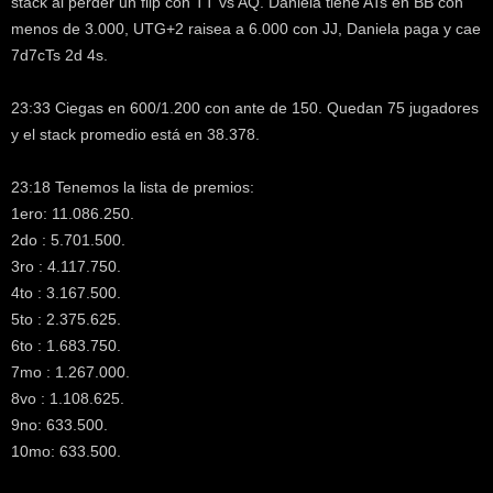
stack al perder un flip con TT vs AQ. Daniela tiene ATs en BB con
menos de 3.000, UTG+2 raisea a 6.000 con JJ, Daniela paga y cae
7d7cTs 2d 4s.
23:33 Ciegas en 600/1.200 con ante de 150. Quedan 75 jugadores
y el stack promedio está en 38.378.
23:18 Tenemos la lista de premios:
1ero: 11.086.250.
2do : 5.701.500.
3ro : 4.117.750.
4to : 3.167.500.
5to : 2.375.625.
6to : 1.683.750.
7mo : 1.267.000.
8vo : 1.108.625.
9no: 633.500.
10mo: 633.500.