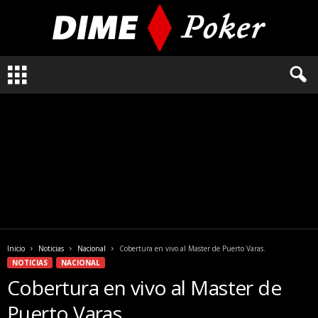
L
o
q
u
e
n
e
c
e
s
i
t
a
Inicio
Noticias
Nacional
Cobertura en vivo al Master de Puerto Varas.
s
NOTICIAS
NACIONAL
s
Cobertura en vivo al Master de
a
b
Puerto Varas.
e