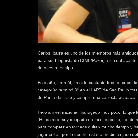
k
e
r
.
c
l
Carlos Ibarra es uno de los miembros más antigu
para ser bloguista de DIME/Poker, a lo cual acept
de nuestro equipo.
Este año, para él, ha sido bastante bueno, pues dec
categoría: terminó 3° en el LAPT de Sao Paulo tras
de Punta del Este y cumplió una correcta actuación
Pero a nivel nacional, ha jugado muy poco, lo que l
“He estado muy ocupado en mis negocios, donde af
para competir en torneos quitan mucho tiempo y hac
jugar poker, por lo que he estado medio alejado del