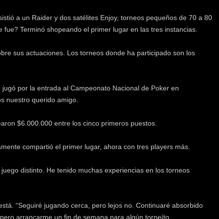
asistió a un Raider y dos satélites Enjoy, torneos pequeños de 70 a 80
fue? Terminó shopeando el primer lugar en las tres instancias.
bre sus actuaciones. Los torneos donde ha participado son los
Se jugó por la entrada al Campeonato Nacional de Poker en
os nuestro querido amigo.
aron $6.000.000 entre los cinco primeros puestos.
mente compartió el primer lugar, ahora con tres players más.
juego distinto. He tenido muchas experiencias en los torneos
está. “Seguiré jugando cerca, pero lejos no. Continuaré absorbido
spero arrancarme un fin de semana para algún torneíto