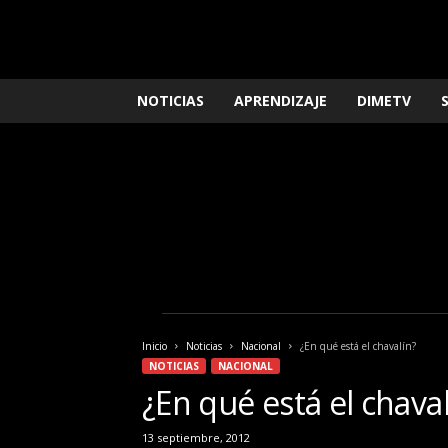
L
NOTICIAS
APRENDIZAJE
DIMETV
o
q
u
e
n
e
c
e
s
i
t
a
Inicio
Noticias
Nacional
¿En qué está el chavalín?
s
NOTICIAS
NACIONAL
s
¿En qué está el chava
a
b
13 septiembre, 2012
e