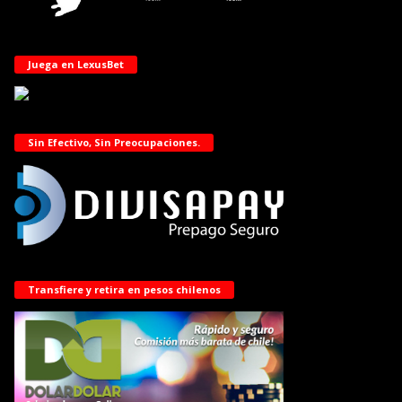
Juega en LexusBet
Sin Efectivo, Sin Preocupaciones.
Transfiere y retira en pesos chilenos