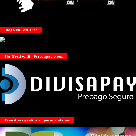
Juega en LexusBet
Sin Efectivo, Sin Preocupaciones.
Transfiere y retira en pesos chilenos