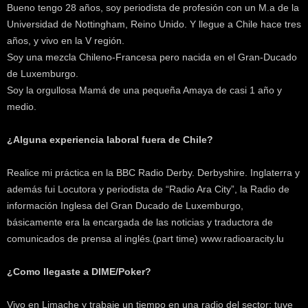
Bueno tengo 28 años, soy periodista de profesión con un M.a de la
k
e
Universidad de Nottingham, Reino Unido. Y llegue a Chile hace tres
r
años, y vivo en la V región.
.
Soy una mezcla Chileno-Francesa pero nacida en el Gran-Ducado
c
de Luxemburgo.
l
Soy la orgullosa Mamá de una pequeña Amaya de casi 1 año y
medio.
¿Alguna experiencia laboral fuera de Chile?
Realice mi práctica en la BBC Radio Derby. Derbyshire. Inglaterra y
además fui Locutora y periodista de “Radio Ara City”, la Radio de
información Inglesa del Gran Ducado de Luxemburgo,
básicamente era la encargada de las noticias y traductora de
comunicados de prensa al inglés.(part time) www.radioaracity.lu
¿Como llegaste a DIME/Poker?
Vivo en Limache y trabaje un tiempo en una radio del sector: tuve