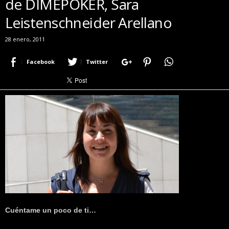
de DIMEPOKER, Sara
r
Leistenschneider Arellano
a
c
28 enero, 2011
e
r
Facebook
Twitter
c
a
d
e
p
o
k
e
r
|
D
i
m
e
Cuéntame un poco de ti…
P
o