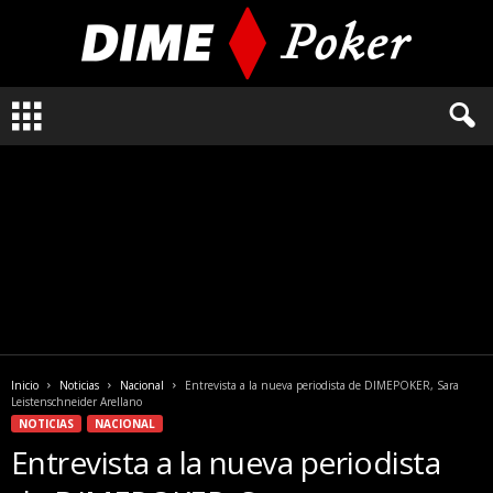
L
o
q
u
e
n
e
c
e
s
i
t
a
Inicio
Noticias
Nacional
Entrevista a la nueva periodista de DIMEPOKER, Sara
s
Leistenschneider Arellano
s
NOTICIAS
NACIONAL
a
Entrevista a la nueva periodista
b
e