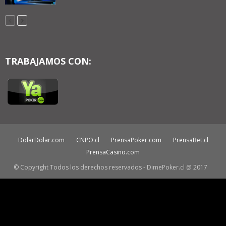
TRABAJAMOS CON:
DolarDolar.com
CNPO.cl
PrensaPoker.com
PrensaBet.cl
PrensaCasino.com
© Copyright Todos los derechos reservados - DimePoker.cl @ 2017