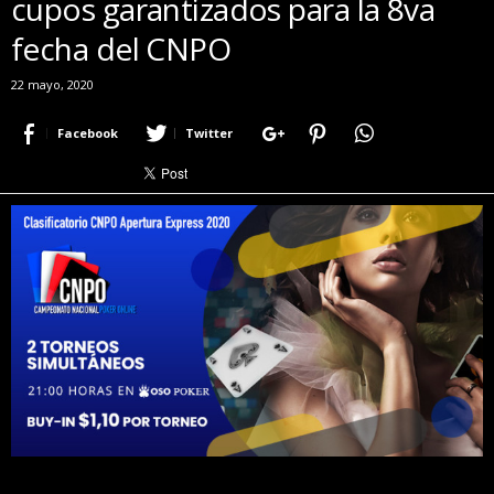
cupos garantizados para la 8va
r
fecha del CNPO
a
c
22 mayo, 2020
e
r
Facebook
Twitter
c
a
d
e
p
o
k
e
r
|
D
i
m
e
P
o