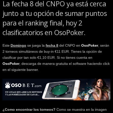
La fecha 8 del CNPO ya está cerca
k
e
junto a tu opción de sumar puntos
r
.
para el ranking final, hoy 2
c
l
clasificatorios en OsoPoker.
Este
Domingo
se juega la
fecha 8
del CNPO en
OsoPoker
, serán
2 torneos simultáneos de buy-in €11 EUR. Tienes la opción de
clasificar por tan solo €1,10 EUR. Si no tienes cuenta en
OsoPoker
, descarga de manera gratuita el software haciendo click
en el siguiente banner.
¿Como encontrar los torneos?
Como se muestra en la imagen