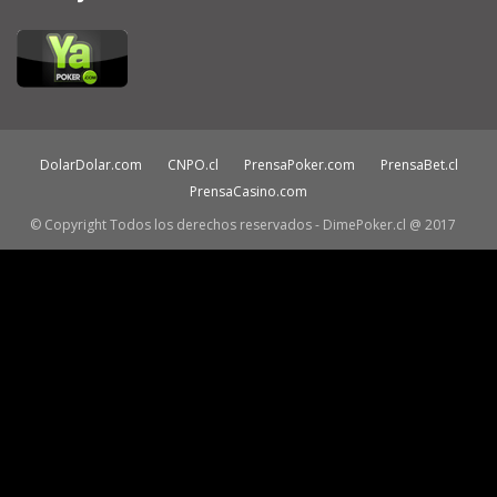
DolarDolar.com
CNPO.cl
PrensaPoker.com
PrensaBet.cl
PrensaCasino.com
© Copyright Todos los derechos reservados - DimePoker.cl @ 2017