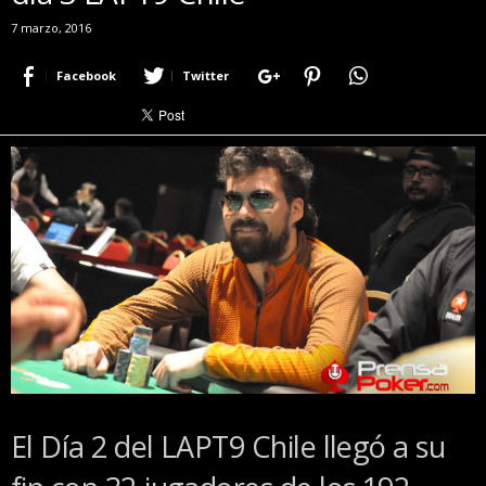
r
7 marzo, 2016
a
c
Facebook
Twitter
e
r
c
a
d
e
p
o
k
e
r
|
D
i
m
e
El Día 2 del LAPT9 Chile llegó a su
P
o