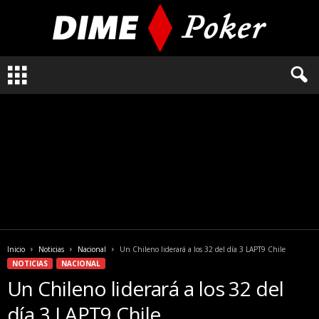
L
o
q
u
e
n
e
c
e
s
i
t
a
Inicio
Noticias
Nacional
Un Chileno liderará a los 32 del día 3 LAPT9 Chile
s
NOTICIAS
NACIONAL
s
Un Chileno liderará a los 32 del
a
b
día 3 LAPT9 Chile
e