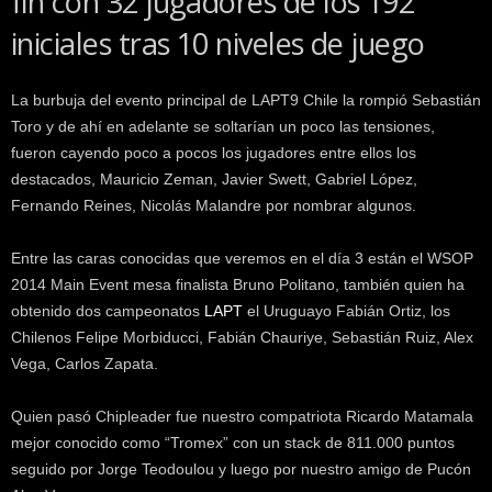
fin con 32 jugadores de los 192
k
iniciales tras 10 niveles de juego
e
r
.
La burbuja del evento principal de LAPT9 Chile la rompió Sebastián
c
Toro y de ahí en adelante se soltarían un poco las tensiones,
l
fueron cayendo poco a pocos los jugadores entre ellos los
destacados, Mauricio Zeman, Javier Swett, Gabriel López,
Fernando Reines, Nicolás Malandre por nombrar algunos.
Entre las caras conocidas que veremos en el día 3 están el WSOP
2014 Main Event mesa finalista Bruno Politano, también quien ha
obtenido dos campeonatos
LAPT
el Uruguayo Fabián Ortiz, los
Chilenos Felipe Morbiducci, Fabián Chauriye, Sebastián Ruiz, Alex
Vega, Carlos Zapata.
Quien pasó Chipleader fue nuestro compatriota Ricardo Matamala
mejor conocido como “Tromex” con un stack de 811.000 puntos
seguido por Jorge Teodoulou y luego por nuestro amigo de Pucón