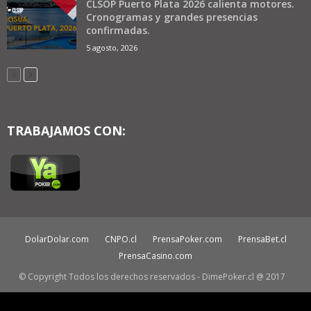
CLSOP Puerto Plata 2026 calienta motores.
Cronogramas y grandes presencias
confirmadas.
5 agosto, 2026
TRABAJAMOS CON:
DolarDolar.com
CNPO.cl
PrensaPoker.com
PrensaBet.cl
PrensaCasino.com
© Copyright Todos los derechos reservados - DimePoker.cl @ 2017