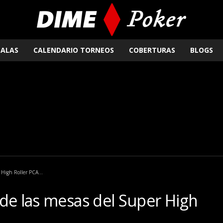
SALAS
CALENDARIO TORNEOS
COBERTURAS
BLOGS
 High Roller PCA...
 de las mesas del Super High