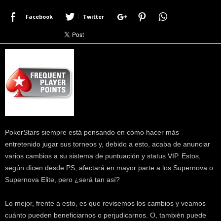
r
Facebook
Twitter
a
c
e
r
c
a
d
e
p
o
k
PokerStars siempre está pensando en cómo hacer más
e
r
entretenido jugar sus torneos y, debido a esto, acaba de anunciar
|
varios cambios a su sistema de puntuación y status VIP. Estos,
D
según dicen desde PS, afectará en mayor parte a los Supernova o
i
Supernova Elite, pero ¿será tan así?
m
e
Lo mejor, frente a esto, es que revisemos los cambios y veamos
P
cuánto pueden beneficiarnos o perjudicarnos. O, también puede
o