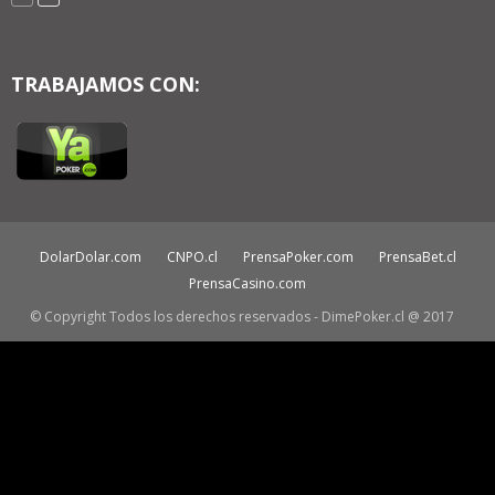
TRABAJAMOS CON:
DolarDolar.com
CNPO.cl
PrensaPoker.com
PrensaBet.cl
PrensaCasino.com
© Copyright Todos los derechos reservados - DimePoker.cl @ 2017