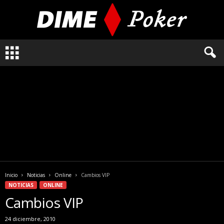
L
o
q
u
e
n
e
c
e
s
i
t
a
Inicio
Noticias
Online
Cambios VIP
s
NOTICIAS
ONLINE
s
Cambios VIP
a
b
24 diciembre, 2010
e