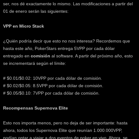
k
ser, nos dé exactamente lo mismo. Las modificaciones a partir del
e
01 de enero serán las siguientes:
r
.
VPP en Micro Stack
c
l
¿Quién podría decir que esto no nos interesa? Recordemos que
hasta este año, PokerStars entrega 5VPP por cada dólar
entregado en
comisión
al software. A partir del próximo año, esto
se incrementará según el límite:
# $0.01/$0.02: 10VPP por cada dólar de comisión.
# $0.02/$0.05: 8.5VPP por cada dólar de comisión.
# $0.05/$0.10: 7VPP por cada dólar de comisión.
Recompensas Supernova Elite
Esto nos importa menos, pero no deja de ser importante: hasta
ahora, todos los Supernova Elite que reunían 1.000.000VPP,
podían optar a viajar a dos eventos de poker en vivo. Ahora, se