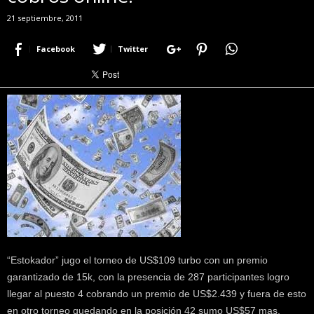
r
21 septiembre, 2011
a
c
Facebook
Twitter
e
r
c
a
d
e
p
o
k
e
r
|
D
i
“Estokador” jugo el torneo de US$109 turbo con un premio
m
garantizado de 15k, con la presencia de 287 participantes logro
e
P
llegar al puesto 4 cobrando un premio de US$2.439 y fuera de esto
o
en otro torneo quedando en la posición 42 sumo US$57 mas.