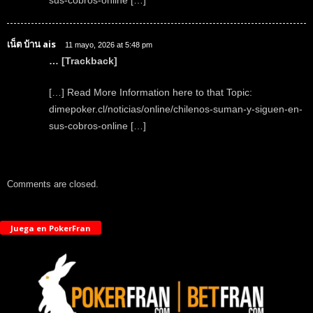
เน็ต บ้าน ais
11 mayo, 2026 at 5:48 pm
… [Trackback]
[…] Read More Information here to that Topic:
dimepoker.cl/noticias/online/chilenos-suman-y-siguen-en-
sus-cobros-online […]
Comments are closed.
Juega en PokerFran