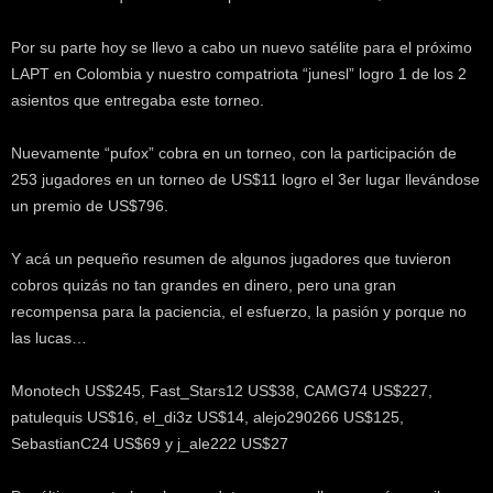
k
e
Por su parte hoy se llevo a cabo un nuevo satélite para el próximo
r
LAPT en Colombia y nuestro compatriota “junesl” logro 1 de los 2
.
asientos que entregaba este torneo.
c
l
Nuevamente “pufox” cobra en un torneo, con la participación de
253 jugadores en un torneo de US$11 logro el 3er lugar llevándose
un premio de US$796.
Y acá un pequeño resumen de algunos jugadores que tuvieron
cobros quizás no tan grandes en dinero, pero una gran
recompensa para la paciencia, el esfuerzo, la pasión y porque no
las lucas…
Monotech US$245, Fast_Stars12 US$38, CAMG74 US$227,
patulequis US$16, el_di3z US$14, alejo290266 US$125,
SebastianC24 US$69 y j_ale222 US$27