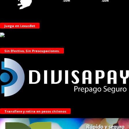
Juega en LexusBet
Sin Efectivo, Sin Preocupaciones.
Transfiere y retira en pesos chilenos