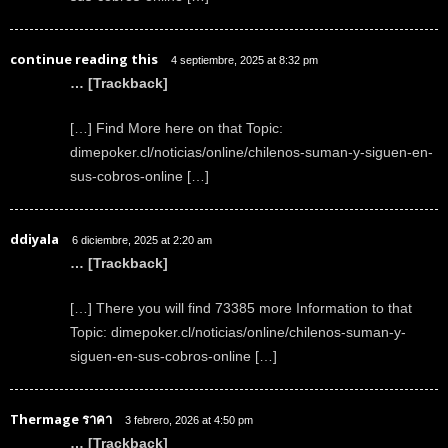
continue reading this
4 septiembre, 2025 at 8:32 pm
… [Trackback]
[…] Find More here on that Topic:
dimepoker.cl/noticias/online/chilenos-suman-y-siguen-en-
sus-cobros-online […]
ddiyala
6 diciembre, 2025 at 2:20 am
… [Trackback]
[…] There you will find 73385 more Information to that
Topic: dimepoker.cl/noticias/online/chilenos-suman-y-
siguen-en-sus-cobros-online […]
Thermage ราคา
3 febrero, 2026 at 4:50 pm
… [Trackback]