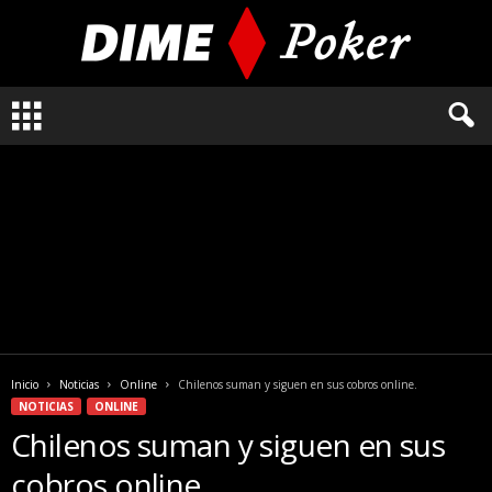
L
o
q
u
e
n
e
c
e
s
i
t
a
Inicio
Noticias
Online
Chilenos suman y siguen en sus cobros online.
s
NOTICIAS
ONLINE
s
Chilenos suman y siguen en sus
a
b
cobros online.
e