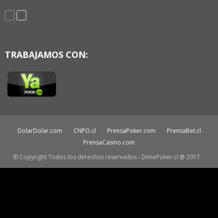
TRABAJAMOS CON:
DolarDolar.com
CNPO.cl
PrensaPoker.com
PrensaBet.cl
PrensaCasino.com
© Copyright Todos los derechos reservados - DimePoker.cl @ 2017