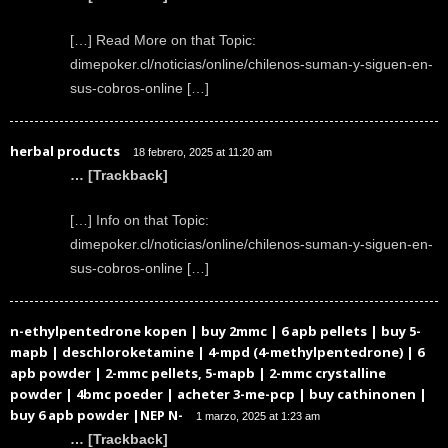
[…] Read More on that Topic:
dimepoker.cl/noticias/online/chilenos-suman-y-siguen-en-
sus-cobros-online […]
herbal products
18 febrero, 2025 at 11:20 am
… [Trackback]
[…] Info on that Topic:
dimepoker.cl/noticias/online/chilenos-suman-y-siguen-en-
sus-cobros-online […]
n-ethylpentedrone kopen | buy 2mmc | 6 apb pellets | buy 5-
mapb | deschloroketamine | 4-mpd (4-methylpentedrone) | 6
apb powder | 2-mmc pellets, 5-mapb | 2-mmc crystalline
powder | 4bmc poeder | acheter 3-me-pcp | buy cathinonen |
buy 6 apb powder |NEP N-
1 marzo, 2025 at 1:23 am
… [Trackback]