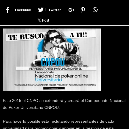
r
Facebook
Twitter
a
c
e
r
c
a
d
e
p
o
k
e
r
|
D
Este 2015 el CNPO se extenderá y creará el Campeonato Nacional
i
de Poker Universitario CNPOU.
m
e
P
Para hacerlo posible está reclutando representantes de cada
o
universidad para promocionar y apoyar en la gestión de esta.