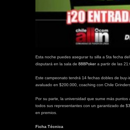
k
e
r
.
c
l
Esta noche puedes asegurar tu silla a 5ta fecha d
disputará en la sala de
888Poker
a partir de las 21
Este campeonato tendrá 14 fechas dobles de buy-in
avaluado en $200.000, coaching con Chile Grinders
Por su parte, la universidad que sume más puntos al
todos sus representantes con un garantizado de $30
en premios.
Ficha Técnica