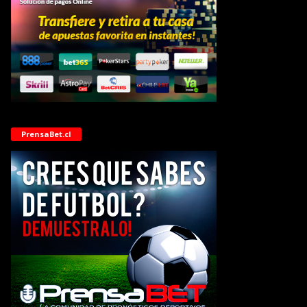
PrensaBet.cl