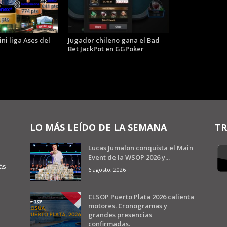
ni liga Ases del
Jugador chileno gana el Bad
Bet JackPot en GGPoker
LO MÁS LEÍDO DE LA SEMANA
TR
Lucas Jumalon conquista el Main
Event de la WSOP 2026 y...
ás
6 agosto, 2026
CLSOP Puerto Plata 2026 calienta
motores. Cronogramas y
grandes presencias
confirmadas.