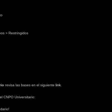
to
os > Restringidos
rio
revisa las bases en el siguiente
link
.
el CNPO Universitario:
ndario!