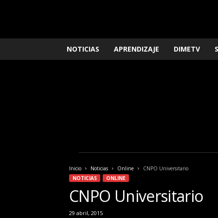
L
NOTICIAS
APRENDIZAJE
DIMETV
o
q
u
e
n
e
c
e
s
i
t
a
Inicio
Noticias
Online
CNPO Universitario
s
NOTICIAS
ONLINE
s
CNPO Universitario
a
b
29 abril, 2015
e