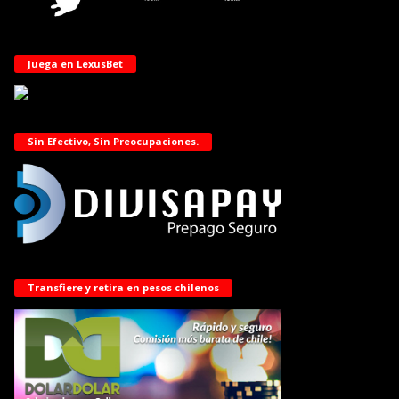
Juega en LexusBet
Sin Efectivo, Sin Preocupaciones.
Transfiere y retira en pesos chilenos