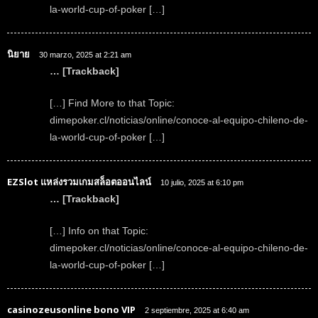
la-world-cup-of-poker […]
นิยาย
30 marzo, 2025 at 2:21 am
… [Trackback]
[…] Find More to that Topic:
dimepoker.cl/noticias/online/conoce-al-equipo-chileno-de-
la-world-cup-of-poker […]
EZSlot แหล่งรวมเกมสล็อตออนไลน์
10 julio, 2025 at 6:10 pm
… [Trackback]
[…] Info on that Topic:
dimepoker.cl/noticias/online/conoce-al-equipo-chileno-de-
la-world-cup-of-poker […]
casinozeusonline bono VIP
2 septiembre, 2025 at 6:40 am