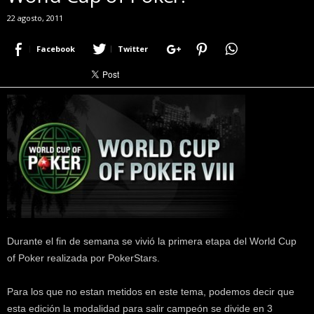
r
22 agosto, 2011
a
c
Facebook
Twitter
e
r
c
a
d
e
p
o
k
e
r
|
D
Durante el fin de semana se vivió la primera etapa del World Cup
i
of Poker realizada por PokerStars.
m
e
Para los que no estan metidos en este tema, podemos decir que
P
o
esta edición la modalidad para salir campeón se divide en 3