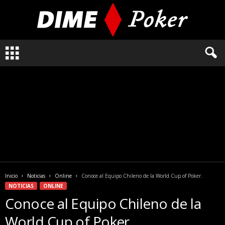
L
o
q
u
e
n
e
c
e
s
i
t
a
Inicio
Noticias
Online
Conoce al Equipo Chileno de la World Cup of Poker.
s
NOTICIAS
ONLINE
s
Conoce al Equipo Chileno de la
a
b
World Cup of Poker.
e