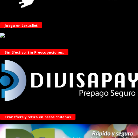
Juega en LexusBet
Sin Efectivo, Sin Preocupaciones.
Transfiere y retira en pesos chilenos