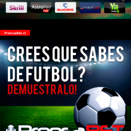
PrensaBet.cl