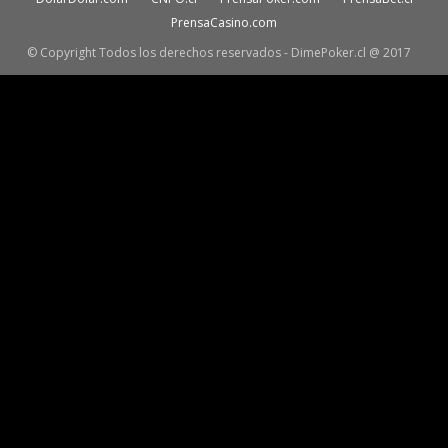
PrensaCasino.com
© Copyright Todos los derechos reservados - DimePoker.cl @ 2017