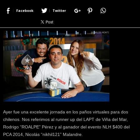
r
Facebook
Twitter
a
c
e
r
c
a
d
e
p
o
k
e
r
|
D
i
Ayer fue una excelente jornada en los paños virtuales para dos
m
chilenos. Nos referimos al runner up del LAPT de Viña del Mar,
e
Rodrigo “ROALPE” Pérez y al ganador del evento NLH $400 del
P
PCA 2014, Nicolás “nikhil121” Malandre.
o