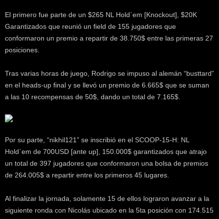
k
El primero fue parte de un $265 NL Hold`em [Knockout], $20K
e
r
Garantizados que reunió un field de 155 jugadores que
.
conformaron un premio a repartir de 38.750$ entre las primeras 27
c
posiciones.
l
Tras varias horas de juego, Rodrigo se impuso al alemán “busttard”
en el heads-up final y se llevó un premio de 6.665$ que se suman
a las 10 recompensas de 50$, dando un total de 7.165$.
Por su parte, “nikhil121” se inscribió en el SCOOP-15-H: NL
Hold`em de 700USD [ante up], 150.000$ garantizados que atrajo
un total de 397 jugadores que conformaron una bolsa de premios
de 264.005$ a repartir entre los primeros 45 lugares.
Al finalizar la jornada, solamente 15 de ellos lograron avanzar a la
siguiente ronda con Nicolás ubicado en la 5ta posición con 174.515