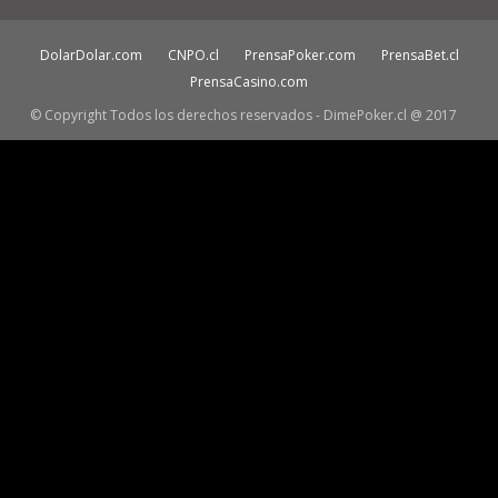
DolarDolar.com
CNPO.cl
PrensaPoker.com
PrensaBet.cl
PrensaCasino.com
© Copyright Todos los derechos reservados - DimePoker.cl @ 2017