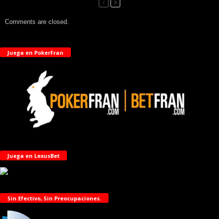
Comments are closed.
Juega en PokerFran
Juega en LexusBet
Sin Efectivo, Sin Preocupaciones.