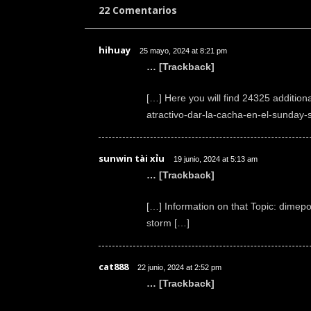
22 Comentarios
hihuay
25 mayo, 2024 at 8:21 pm
… [Trackback]
[…] Here you will find 24325 additiona
atractivo-dar-la-cacha-en-el-sunday-
sunwin tài xỉu
19 junio, 2024 at 5:13 am
… [Trackback]
[…] Information on that Topic: dimepo
storm […]
cat888
22 junio, 2024 at 2:52 pm
… [Trackback]