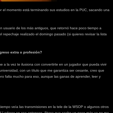
Por el momento está terminando sus estudios en la PUC, sacando una
 usuario de los más antiguos, que retornó hace poco tiempo a
 repechaje realizado el domingo pasado (si quieres revisar la lista
ngreso extra o profesión?
e a la vez te ilusiona con convertirte en un jugador que pueda vivir
niversidad, con un título que me garantiza ser cesante, creo que
ero falta mucho para eso, aunque las ganas de aprender, leer y
tiempo veía las transmisiones en la tele de la WSOP o algunos otros
d Lederer en ese entonces. Ahora que cacho un poco más ya no me