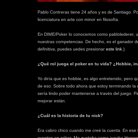
k
e
Pablo Contreras tiene 24 años y es de Santiago. 
r
licenciatura en arte con minor en filosofía.
.
c
En DIME/Poker lo conocemos como pablolederer, un
l
nuestras competencias. De hecho, es el ganador del
definitiva, puedes uedes presionar
este link
.).
¿Qué rol juega el poker en tu vida? ¿Hobbie, i
Yo diría que es hobbie, es algo entretenido, pero qu
de eso. Sobre todo ahora que estoy terminando la u
sería lindo poder mantenerse a través del juego. P
mejorar están.
¿Cuál es la historia de tu nick?
Era cabro chico cuando me creé la cuenta. En ese 
eventos en póker. Me gustaba como jugaba Howar