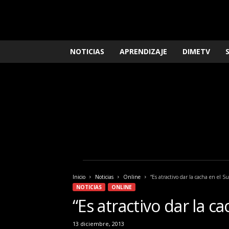
L
NOTICIAS
APRENDIZAJE
DIMETV
o
q
u
e
n
e
c
e
s
i
t
a
Inicio
Noticias
Online
“Es atractivo dar la cacha en el 
s
NOTICIAS
ONLINE
s
“Es atractivo dar la 
a
b
13 diciembre, 2013
e