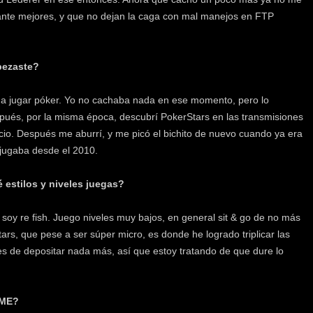
nte mejores, y que no dejan la caga con mal manejos en FTP
pezaste?
a jugar póker. Yo no cachaba nada en ese momento, pero lo
ués, por la misma época, descubrí PokerStars en las transmisiones
cio. Después me aburrí, y me picó el bichito de nuevo cuando ya era
 jugaba desde el 2010.
 estilos y niveles juegas?
oy re fish. Juego niveles muy bajos, en general sit & go de no más
rs, que pese a ser súper micro, es donde he logrado triplicar las
es de depositar nada más, así que estoy tratando de que dure lo
IME?