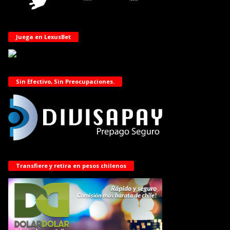
Juega en LexusBet
Sin Efectivo, Sin Preocupaciones.
Transfiere y retira en pesos chilenos