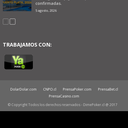
confirmadas.
5 agosto, 2026
TRABAJAMOS CON:
DolarDolar.com
CNPO.cl
PrensaPoker.com
PrensaBet.cl
PrensaCasino.com
© Copyright Todos los derechos reservados - DimePoker.cl @ 2017