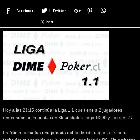
r
Facebook
Twitter
a
c
e
r
c
a
d
e
p
o
k
e
r
|
D
Hoy a las 21:15 continúa la Liga 1.1 que tiene a 2 jugadores
i
m
empatados en la punta con 85 unidades: regedit200 y negrano77.
e
P
La última fecha fue una jornada doble debido a que la primera
o