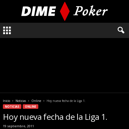
L
o
q
u
e
n
e
c
e
s
i
t
a
Inicio
Noticias
Online
Hoy nueva fecha de la Liga 1.
s
NOTICIAS
ONLINE
s
Hoy nueva fecha de la Liga 1.
a
b
19 septiembre, 2011
e