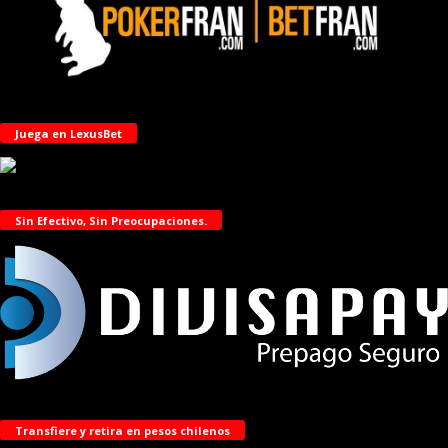
Juega en LexusBet
Sin Efectivo, Sin Preocupaciones.
Transfiere y retira en pesos chilenos