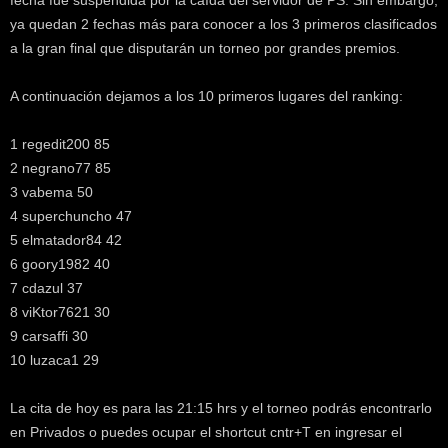
fecha fue suspendida por la caída del servidor de PS. Sin embargo,
k
ya quedan 2 fechas más para conocer a los 3 primeros clasificados
e
a la gran final que disputarán un torneo por grandes premios.
r
.
c
A continuación dejamos a los 10 primeros lugares del ranking:
l
1 regedit200 85
2 negrano77 85
3 vabema 50
4 superchuncho 47
5 elmatador84 42
6 goory1982 40
7 cdazul 37
8 viKtor7621 30
9 carsaffi 30
10 luzaca1 29
La cita de hoy es para las 21:15 hrs y el torneo podrás encontrarlo
en Privados o puedes ocupar el shortcut cntr+T en ingresar el