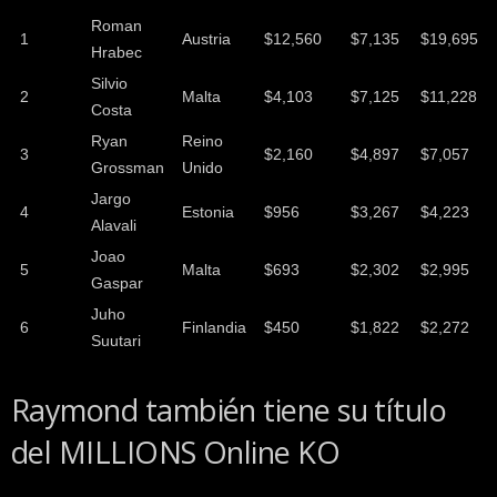
Roman
1
Austria
$12,560
$7,135
$19,695
Hrabec
Silvio
2
Malta
$4,103
$7,125
$11,228
Costa
Ryan
Reino
3
$2,160
$4,897
$7,057
Grossman
Unido
Jargo
4
Estonia
$956
$3,267
$4,223
Alavali
Joao
5
Malta
$693
$2,302
$2,995
Gaspar
Juho
6
Finlandia
$450
$1,822
$2,272
Suutari
Raymond también tiene su título
del MILLIONS Online KO