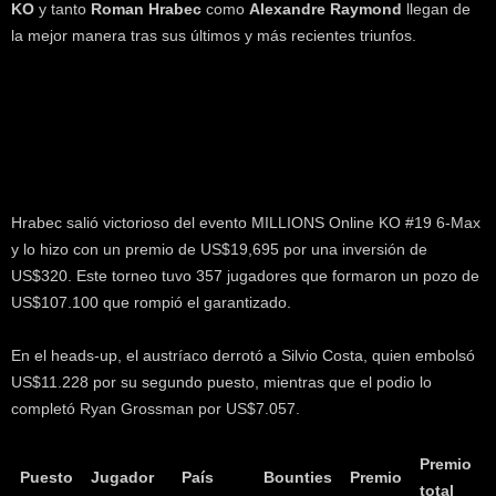
KO
y tanto
Roman Hrabec
como
Alexandre Raymond
llegan de
k
la mejor manera tras sus últimos y más recientes triunfos.
e
r
.
c
l
Hrabec salió victorioso del evento MILLIONS Online KO #19 6-Max
y lo hizo con un premio de US$19,695 por una inversión de
US$320. Este torneo tuvo 357 jugadores que formaron un pozo de
US$107.100 que rompió el garantizado.
En el heads-up, el austríaco derrotó a Silvio Costa, quien embolsó
US$11.228 por su segundo puesto, mientras que el podio lo
completó Ryan Grossman por US$7.057.
Premio
Puesto
Jugador
País
Bounties
Premio
total