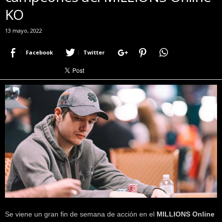
KO
r
a
c
13 mayo, 2022
e
r
Facebook
Twitter
c
a
d
e
p
o
k
e
r
|
D
i
m
e
P
Se viene un gran fin de semana de acción en el
MILLIONS Online
o