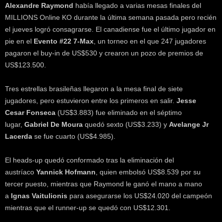
Alexandre Raymond
había llegado a varias mesas finales del
MILLIONS Online KO durante la última semana pasada pero recién
el jueves logró consagrarse. El canadiense fue el último jugador en
pie en el
Evento #22 7-Max
, un torneo en el que 247 jugadores
pagaron el buy-in de US$530 y crearon un pozo de premios de
US$123.500.
Tres estrellas brasileñas llegaron a la mesa final de siete
jugadores, pero estuvieron entre los primeros en salir.
Jesse
Cesar Fonseca
(US$3.883) fue eliminado en el séptimo
lugar,
Gabriel De Moura
quedó sexto (US$3.233) y
Avelange Jr
Lacerda
se fue cuarto (US$4.985).
El heads-up quedó conformado tras la eliminación del
austríaco
Yannick Hofmann
, quien embolsó US$8.539 por su
tercer puesto, mientras que Raymond le ganó el mano a mano
a
Ignas Vaitulionis
para asegurarse los US$24.020 del campeón
mientras que el runner-up se quedó con US$12.301.