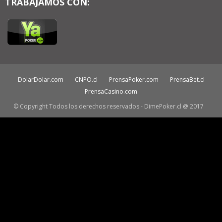
TRABAJAMOS CON:
DolarDolar.com
CNPO.cl
PrensaPoker.com
PrensaBet.cl
PrensaCasino.com
© Copyright Todos los derechos reservados - DimePoker.cl @ 2017