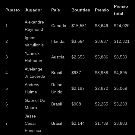
Premio
Puesto
Jugador
País
Bounties
Premio
total
Alexandre
1
Canadá
$15,551
$8,649
$24,020
Raymond
Ignas
2
Irlanda
$3,664
$8,637
$12,301
Vaitulionis
Yannick
3
Austria
$2,653
$5,886
$8,539
Hofmann
Avelange
4
Brasil
$937
$3,958
$4,895
Jr Lacerda
Andrew
Reino
5
$2,197
$2,872
$5,069
Hulme
Unido
Gabriel De
6
Brasil
$968
$2,265
$3,233
Moura
Jesse
7
Cesar
Brasil
$2,144
$1,739
$3,883
Fonseca