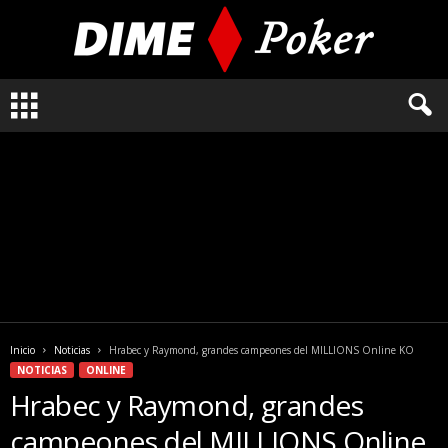
L
o
q
u
e
n
e
c
e
s
i
t
a
Inicio
Noticias
Hrabec y Raymond, grandes campeones del MILLIONS Online KO
s
NOTICIAS
ONLINE
s
Hrabec y Raymond, grandes
a
b
campeones del MILLIONS Online
e