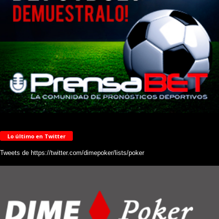
Lo último en Twitter
Tweets de https://twitter.com/dimepoker/lists/poker