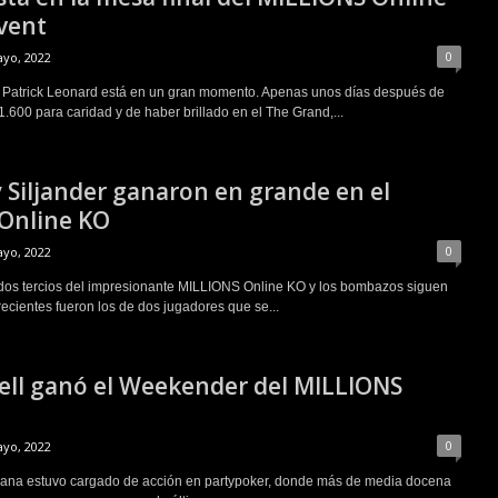
vent
0
yo, 2022
 Patrick Leonard está en un gran momento. Apenas unos días después de
600 para caridad y de haber brillado en el The Grand,...
 Siljander ganaron en grande en el
Online KO
0
yo, 2022
 dos tercios del impresionante MILLIONS Online KO y los bombazos siguen
ecientes fueron los de dos jugadores que se...
rell ganó el Weekender del MILLIONS
0
yo, 2022
emana estuvo cargado de acción en partypoker, donde más de media docena