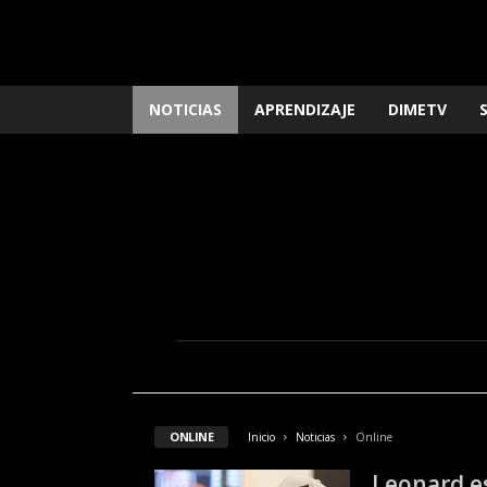
L
NOTICIAS
APRENDIZAJE
DIMETV
o
q
u
e
n
e
c
e
s
i
t
CASINOS
CLUB
LAPT
MUNDO
NAC
a
s
s
ONLINE
Inicio
Noticias
Online
a
b
Leonard es
e