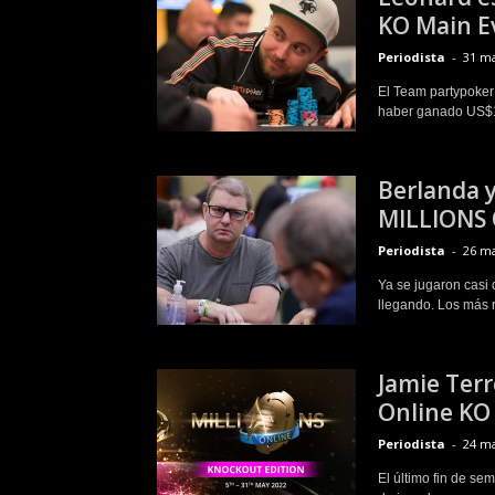
KO Main E
r
a
Periodista
-
31 ma
c
e
El Team partypoker
haber ganado US$1.
r
c
a
d
Berlanda y
e
MILLIONS 
p
Periodista
-
26 ma
o
k
Ya se jugaron casi
e
llegando. Los más r
r
|
D
Jamie Ter
i
Online KO
m
e
Periodista
-
24 ma
P
El último fin de s
o