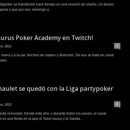
rtypoker se transformó hace tiempo en una reunión de sharks. Un torneo
anar y que por eso, domingo a...
Isurus Poker Academy en Twitch!
0
o, 2022
 mano y a la par. Noches de naipes y diversión. De eso se trata en canal
ker...
aulet se quedó con la Liga partypoker
0
o, 2022
está renovada. Desde este año, y durante todos los jueves, el canal
es una fiesta en la que el Team Isurus y el Salsita...