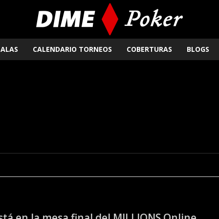
SALAS
CALENDARIO TORNEOS
COBERTURAS
BLOGS
IONAL
ONLINE
QUEENS
SIN CATEGOR
tá en la mesa final del MILLIONS Online