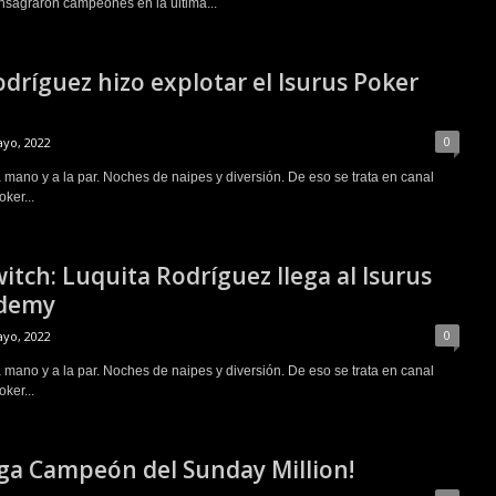
nsagraron campeones en la última...
dríguez hizo explotar el Isurus Poker
0
yo, 2022
 mano y a la par. Noches de naipes y diversión. De eso se trata en canal
ker...
itch: Luquita Rodríguez llega al Isurus
ademy
0
yo, 2022
 mano y a la par. Noches de naipes y diversión. De eso se trata en canal
ker...
ga Campeón del Sunday Million!