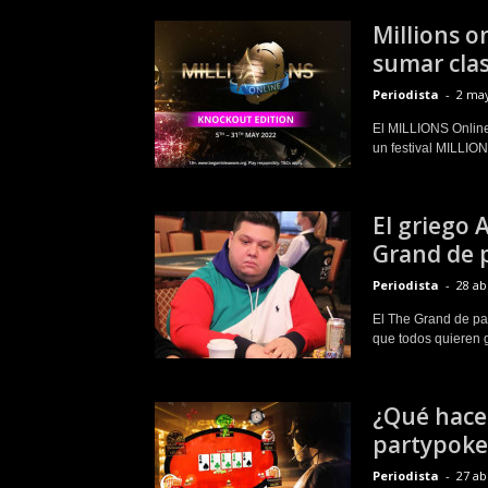
Millions o
sumar clas
Periodista
-
2 may
El MILLIONS Online
un festival MILLION
El griego 
Grand de p
Periodista
-
28 ab
El The Grand de pa
que todos quieren g
¿Qué hace 
partypoke
Periodista
-
27 ab