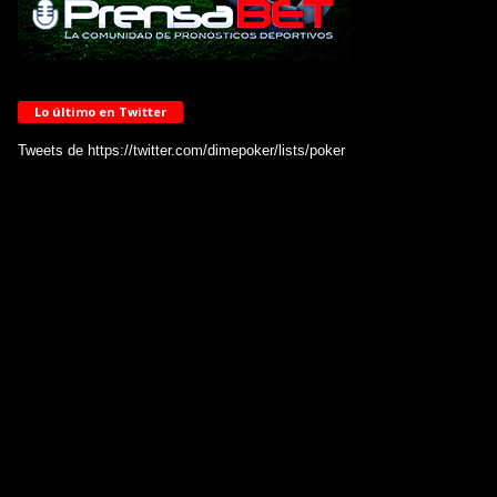
Lo último en Twitter
Tweets de https://twitter.com/dimepoker/lists/poker