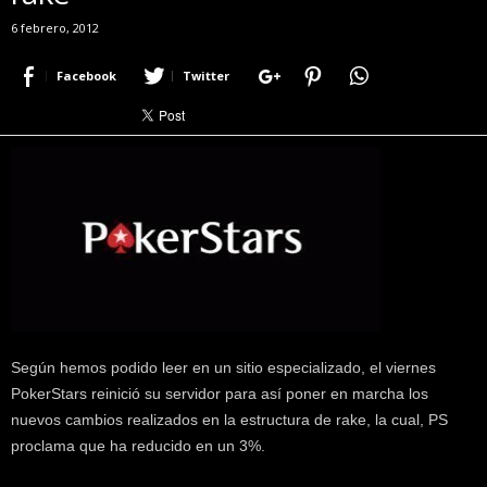
r
6 febrero, 2012
a
c
Facebook
Twitter
e
r
c
a
d
e
p
o
k
e
r
|
D
Según hemos podido leer en un sitio especializado, el viernes
i
PokerStars reinició su servidor para así poner en marcha los
m
nuevos cambios realizados en la estructura de rake, la cual, PS
e
proclama que ha reducido en un 3%.
P
o