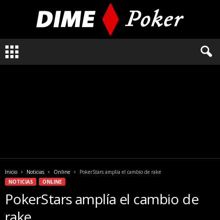
L
o
q
u
e
n
e
c
e
s
i
t
a
Inicio
Noticias
Online
PokerStars amplía el cambio de rake
s
NOTICIAS
ONLINE
s
PokerStars amplía el cambio de
a
b
rake
e