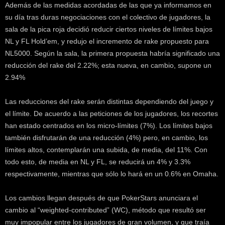
Además de las medidas acordadas de las que ya informamos en
k
e
su día tras duras negociaciones con el colectivo de jugadores, la
r
sala de la pica roja decidió reducir ciertos niveles de límites bajos
.
NL y FL Hold’em, y redujo el incremento de rake propuesto para
c
NL5000. Según la sala, la primera propuesta habría significado una
l
reducción del rake del 2.22%; esta nueva, en cambio, supone un
2.94%
Las reducciones del rake serán distintas dependiendo del juego y
el límite. De acuerdo a las peticiones de los jugadores, los recortes
han estado centrados en los micro-límites (7%). Los límites bajos
también disfrutarán de una reducción (4%) pero, en cambio, los
límites altos, contemplarán una subida, de media, del 11%. Con
todo esto, de media en NL y FL, se reducirá un 4% y 3.3%
respectivamente, mientras que sólo lo hará en un 0.6% en Omaha.
Los cambios llegan después de que PokerStars anunciara el
cambio al “weighted-contributed” (WC), método que resultó ser
muy impopular entre los jugadores de gran volumen, y que traía