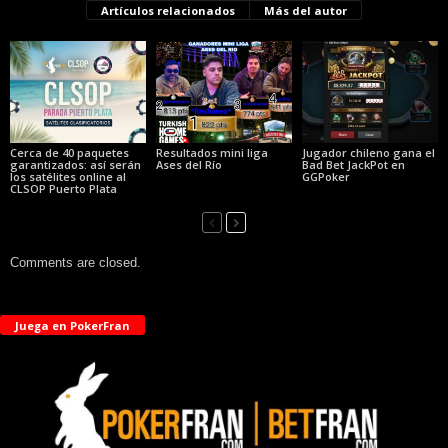
Artículos relacionados
Más del autor
Cerca de 40 paquetes
Resultados mini liga
Jugador chileno gana el
garantizados: así serán
Ases del Río
Bad Bet JackPot en
los satélites online al
GGPoker
CLSOP Puerto Plata
Comments are closed.
Juega en PokerFran