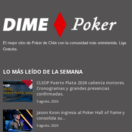
El mejor sitio de Poker de Chile con la comunidad más entretenida. Liga
Gratuita.
LO MÁS LEÍDO DE LA SEMANA
CLSOP Puerto Plata 2026 calienta motores.
Cronogramas y grandes presencias
confirmadas.
5 agosto, 2026
Jason Koon ingresa al Poker Hall of Fame y
consolida su...
5 agosto, 2026