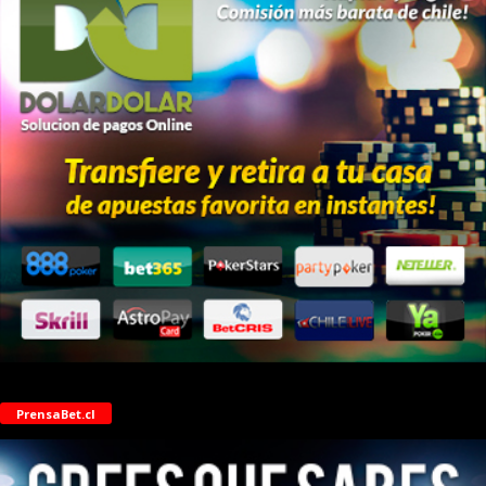
PrensaBet.cl