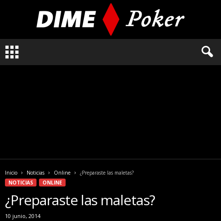
L
o
q
u
e
n
e
c
e
s
i
t
a
Inicio
Noticias
Online
¿Preparaste las maletas?
s
NOTICIAS
ONLINE
s
¿Preparaste las maletas?
a
b
10 junio, 2014
e