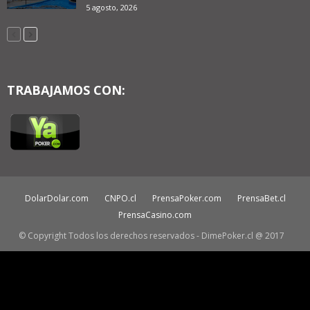
5 agosto, 2026
TRABAJAMOS CON:
DolarDolar.com
CNPO.cl
PrensaPoker.com
PrensaBet.cl
PrensaCasino.com
© Copyright Todos los derechos reservados - DimePoker.cl @ 2017