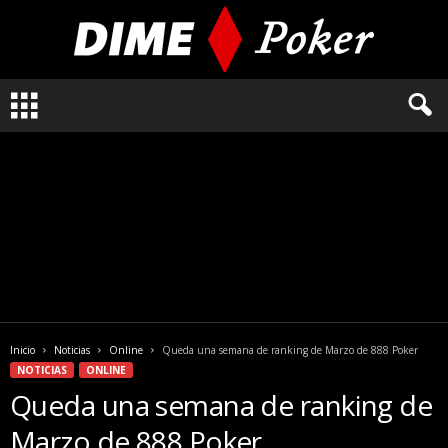
L
o
q
u
e
n
e
c
e
s
i
t
a
Inicio
Noticias
Online
Queda una semana de ranking de Marzo de 888 Poker
s
NOTICIAS
ONLINE
s
Queda una semana de ranking de
a
b
Marzo de 888 Poker
e