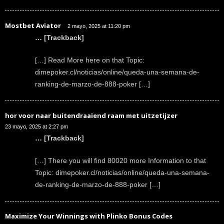
Mostbet Aviator
2 mayo, 2025 at 11:20 pm
… [Trackback]
[…] Read More here on that Topic:
dimepoker.cl/noticias/online/queda-una-semana-de-
ranking-de-marzo-de-888-poker […]
hor voor naar buitendraaiend raam met uitzetijzer
23 mayo, 2025 at 2:27 pm
… [Trackback]
[…] There you will find 80020 more Information to that
Topic: dimepoker.cl/noticias/online/queda-una-semana-
de-ranking-de-marzo-de-888-poker […]
Maximize Your Winnings with Plinko Bonus Codes