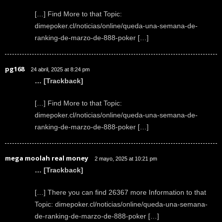
[…] Find More to that Topic:
dimepoker.cl/noticias/online/queda-una-semana-de-
ranking-de-marzo-de-888-poker […]
pg168
24 abril, 2025 at 8:24 pm
… [Trackback]
[…] Find More to that Topic:
dimepoker.cl/noticias/online/queda-una-semana-de-
ranking-de-marzo-de-888-poker […]
mega moolah real money
2 mayo, 2025 at 10:21 pm
… [Trackback]
[…] There you can find 26367 more Information to that
Topic: dimepoker.cl/noticias/online/queda-una-semana-
de-ranking-de-marzo-de-888-poker […]