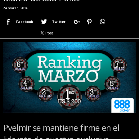
r
24 marzo, 2016
a
c
Facebook
Twitter
e
r
c
a
d
e
p
o
k
e
r
|
D
i
m
e
Pvelmir se mantiene firme en el
P
o