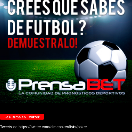
Lo último en Twitter
Tweets de https://twitter.com/dimepoker/lists/poker