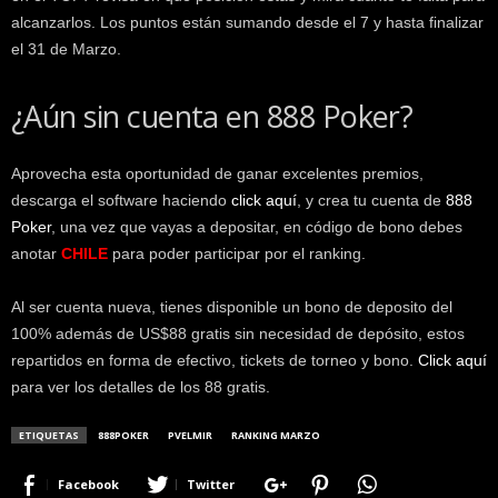
alcanzarlos. Los puntos están sumando desde el 7 y hasta finalizar
el 31 de Marzo.
¿Aún sin cuenta en 888 Poker?
Aprovecha esta oportunidad de ganar excelentes premios,
descarga el software haciendo
click aquí
, y crea tu cuenta de
888
Poker
, una vez que vayas a depositar, en código de bono debes
anotar
CHILE
para poder participar por el ranking.
Al ser cuenta nueva, tienes disponible un bono de deposito del
100% además de US$88 gratis sin necesidad de depósito, estos
repartidos en forma de efectivo, tickets de torneo y bono.
Click aquí
para ver los detalles de los 88 gratis.
ETIQUETAS
888POKER
PVELMIR
RANKING MARZO
Facebook
Twitter