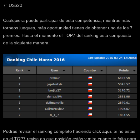
7° US$20
Cualquiera puede participar de esta competencia, mientras más
torneos juegues, más oportunidad tienes de obtener uno de los 7
premios. Hasta el momento el TOP7 del ranking está compuesto
de la siguiente manera:
Podrás revisar el ranking completo haciendo
click aquí
. Si no estás
en el TOP7 revisa en que posición estás y mira cuanto te falta para