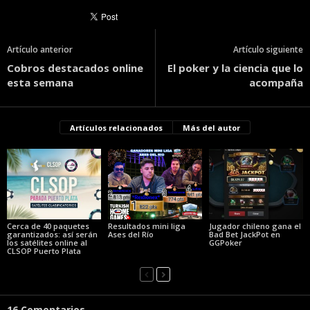
Artículo anterior
Artículo siguiente
Cobros destacados online
El poker y la ciencia que lo
esta semana
acompaña
Artículos relacionados
Más del autor
Cerca de 40 paquetes
Resultados mini liga
Jugador chileno gana el
garantizados: así serán
Ases del Río
Bad Bet JackPot en
los satélites online al
GGPoker
CLSOP Puerto Plata
16 Comentarios