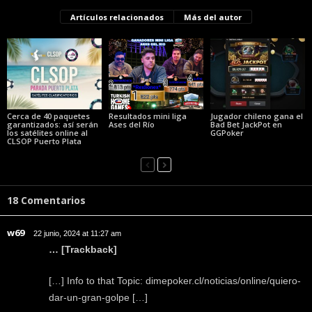
Artículos relacionados
Más del autor
Cerca de 40 paquetes
Resultados mini liga
Jugador chileno gana el
garantizados: así serán
Ases del Río
Bad Bet JackPot en
los satélites online al
GGPoker
CLSOP Puerto Plata
18 Comentarios
w69
22 junio, 2024 at 11:27 am
… [Trackback]
[…] Info to that Topic: dimepoker.cl/noticias/online/quiero-
dar-un-gran-golpe […]