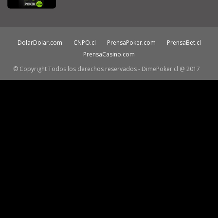
DolarDolar.com
CNPO.cl
PrensaPoker.com
PrensaBet.cl
PrensaCasino.com
© Copyright Todos los derechos reservados - DimePoker.cl @ 2017