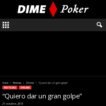
L
o
q
u
e
n
e
c
e
s
i
t
a
Inicio
Noticias
Online
“Quiero dar un gran golpe”
s
NOTICIAS
ONLINE
s
“Quiero dar un gran golpe”
a
b
21 octubre, 2013
e