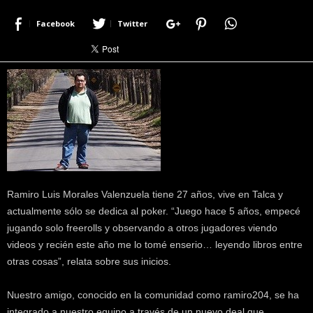
r
Facebook
Twitter
a
c
e
r
c
a
d
e
p
o
k
e
Ramiro Luis Morales Valenzuela tiene 27 años, vive en Talca y
r
actualmente sólo se dedica al poker. “Juego hace 5 años, empecé
|
jugando solo freerolls y observando a otros jugadores viendo
D
videos y recién este año me lo tomé enserio… leyendo libros entre
i
otras cosas”, relata sobre sus inicios.
m
e
P
Nuestro amigo, conocido en la comunidad como ramiro204, se ha
o
integrado a nuestro equipo a través de un nuevo deal que