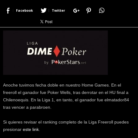
r
Facebook
Twitter
a
c
e
r
c
a
d
e
p
o
k
e
Anoche tuvimos fecha doble en nuestro Home Games. En el
r
freeroll el ganador fue Poker Wells, tras derrotar en el HU final a
|
Chilenoequis. En la Liga 1, en tanto, el ganador fue elmatador84
D
tras vencer a parabroen.
i
m
Si quieres revisar el ranking completo de la Liga Freeroll puedes
e
P
presionar
este link
.
o