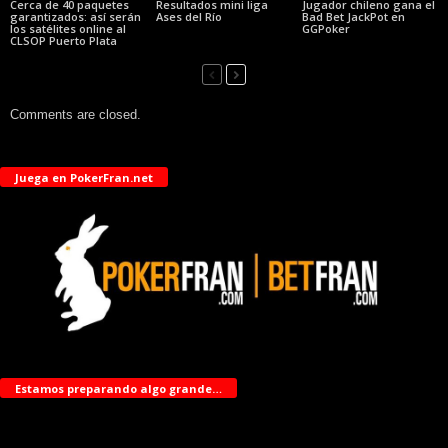
Cerca de 40 paquetes
Resultados mini liga
Jugador chileno gana el
garantizados: así serán
Ases del Río
Bad Bet JackPot en
los satélites online al
GGPoker
CLSOP Puerto Plata
Comments are closed.
Juega en PokerFran.net
Estamos preparando algo grande…