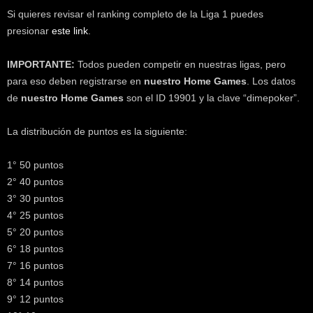
k
Si quieres revisar el ranking completo de la Liga 1 puedes
e
presionar
este link
.
r
.
IMPORTANTE:
Todos pueden competir en nuestras ligas, pero
c
para eso deben registrarse en
nuestro Home Games
. Los datos
l
de
nuestro Home Games
son el ID 19901 y la clave “dimepoker”.
La distribución de puntos es la siguiente:
1° 50 puntos
2° 40 puntos
3° 30 puntos
4° 25 puntos
5° 20 puntos
6° 18 puntos
7° 16 puntos
8° 14 puntos
9° 12 puntos