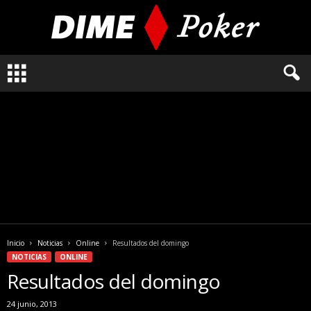
L
o
q
u
e
n
e
c
e
s
i
t
a
Inicio
Noticias
Online
Resultados del domingo
s
NOTICIAS
ONLINE
s
Resultados del domingo
a
b
24 junio, 2013
e