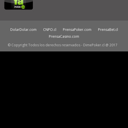
DolarDolar.com
CNPO.cl
PrensaPoker.com
PrensaBet.cl
PrensaCasino.com
© Copyright Todos los derechos reservados - DimePoker.cl @ 2017