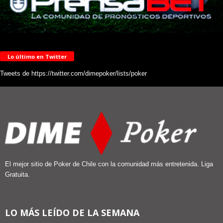
Lo último en Twitter
Tweets de https://twitter.com/dimepoker/lists/poker
El mejor sitio de Poker de Chile con la comunidad más entretenida. Liga
Gratuita.
LO MÁS LEÍDO DE LA SEMANA