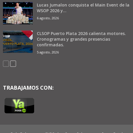
Lucas Jumalon conquista el Main Event de la
WSOP 2026 y...
6 agosto, 2026
CLSOP Puerto Plata 2026 calienta motores.
Cronogramas y grandes presencias
confirmadas.
5 agosto, 2026
TRABAJAMOS CON: