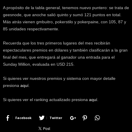
k
A propósito de la tabla general, tenemos nuevo puntero: se trata de
e
geesnode, que anoche salió quinto y sumó 121 puntos en total.
r
Más atrás vienen gmbuitro, pokerstilo y pokerpaine, con 105, 87 y
.
c
85 unidades respectivamente.
l
Recuerda que los tres primeros lugares del mes recibirán
espectaculares premios en dólares y también clasificarán a la gran
final del mes, que entregará al ganador una entrada para el
Sunday Million, evaluada en USD 215.
Si quieres ver nuestros premios y sistema con mayor detalle
presiona
aquí
.
Si quieres ver el ranking actualizado presiona
aquí
.
Facebook
Twitter