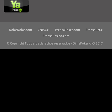
DolarDolar.com
CNPO.cl
PrensaPoker.com
PrensaBet.cl
PrensaCasino.com
© Copyright Todos los derechos reservados - DimePoker.cl @ 2017