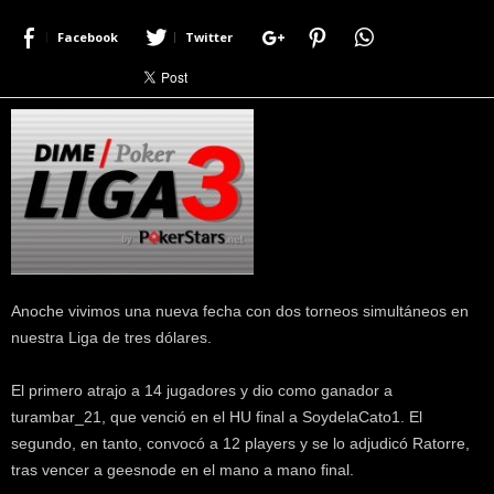
r
Facebook
Twitter
a
c
e
r
c
a
d
e
p
o
k
e
Anoche vivimos una nueva fecha con dos torneos simultáneos en
r
nuestra Liga de tres dólares.
|
D
El primero atrajo a 14 jugadores y dio como ganador a
i
m
turambar_21, que venció en el HU final a SoydelaCato1. El
e
segundo, en tanto, convocó a 12 players y se lo adjudicó Ratorre,
P
tras vencer a geesnode en el mano a mano final.
o