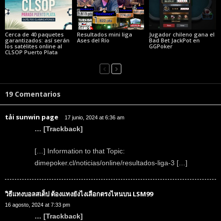
Cerca de 40 paquetes
Resultados mini liga
Jugador chileno gana el
garantizados: así serán
Ases del Río
Bad Bet JackPot en
los satélites online al
GGPoker
CLSOP Puerto Plata
19 Comentarios
tải sunwin page
17 junio, 2024 at 6:36 am
… [Trackback]
[…] Information to that Topic:
dimepoker.cl/noticias/online/resultados-liga-3 […]
วิธีแทงบอลสเต็ป ต้องแทงยังไงเลือกตรงไหนบน LSM99
16 agosto, 2024 at 7:33 pm
… [Trackback]