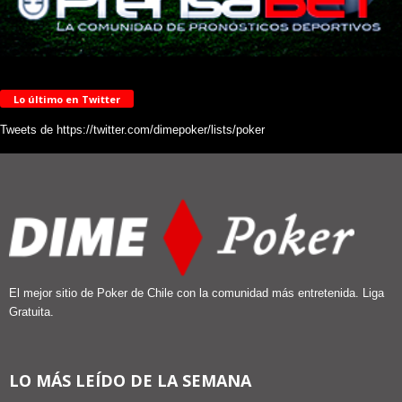
Lo último en Twitter
Tweets de https://twitter.com/dimepoker/lists/poker
El mejor sitio de Poker de Chile con la comunidad más entretenida. Liga
Gratuita.
LO MÁS LEÍDO DE LA SEMANA