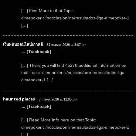
[…] Find More to that Topic:
dimepoker.cl/noticias/online/resultados-liga-dimepoker-1
[…]
เว็บพนันออนไลน์เกาหลี
31 marzo, 2026 at 3:07 pm
… [Trackback]
[…] There you will find 45278 additional Information on
that Topic: dimepoker.cl/noticias/online/resultados-liga-
dimepoker-1 […]
haunted places
7 mayo, 2026 at 12:05 pm
… [Trackback]
[…] Read More Info here on that Topic:
dimepoker.cl/noticias/online/resultados-liga-dimepoker-1
[…]