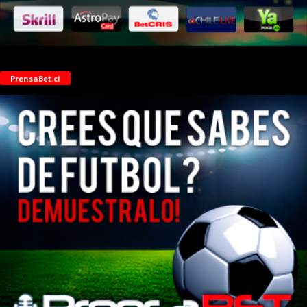
PrensaBet.cl