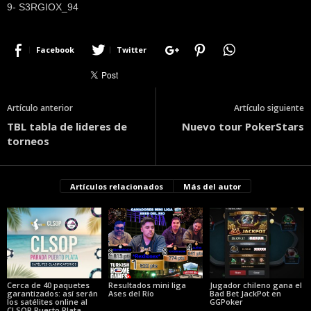
9- S3RGIOX_94
Facebook
Twitter
Artículo anterior
Artículo siguiente
TBL tabla de lideres de
Nuevo tour PokerStars
torneos
Artículos relacionados
Más del autor
Cerca de 40 paquetes
Resultados mini liga
Jugador chileno gana el
garantizados: así serán
Ases del Río
Bad Bet JackPot en
los satélites online al
GGPoker
CLSOP Puerto Plata