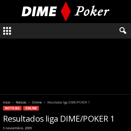
L
o
q
u
e
n
e
c
e
s
i
t
a
Inicio
Noticias
Online
Resultados liga DIME/POKER 1
s
NOTICIAS
ONLINE
s
Resultados liga DIME/POKER 1
a
b
3 noviembre, 2009
e