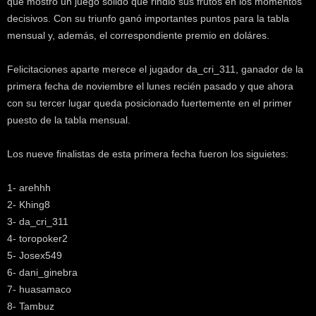
que mostró un juego sólido que rindió sus frutos en los momentos
k
decisivos. Con su triunfo ganó importantes puntos para la tabla
e
mensual y, además, el correspondiente premio en doláres.
r
.
c
Felicitaciones aparte merece el jugador da_cri_311, ganador de la
l
primera fecha de noviembre el lunes recién pasado y que ahora
con su tercer lugar queda posicionado fuertemente en el primer
puesto de la tabla mensual.
Los nueve finalistas de esta primera fecha fueron los siguietes:
1- arehhh
2- Khing8
3- da_cri_311
4- toropoker2
5- Josex549
6- dani_ginebra
7- huasamaco
8- Tambuz