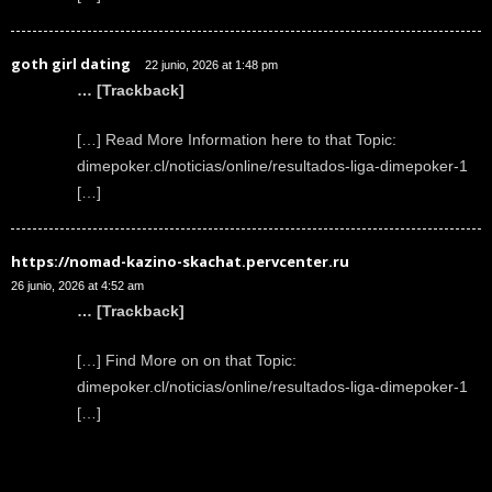
goth girl dating
22 junio, 2026 at 1:48 pm
… [Trackback]
[…] Read More Information here to that Topic:
dimepoker.cl/noticias/online/resultados-liga-dimepoker-1
[…]
https://nomad-kazino-skachat.pervcenter.ru
26 junio, 2026 at 4:52 am
… [Trackback]
[…] Find More on on that Topic:
dimepoker.cl/noticias/online/resultados-liga-dimepoker-1
[…]