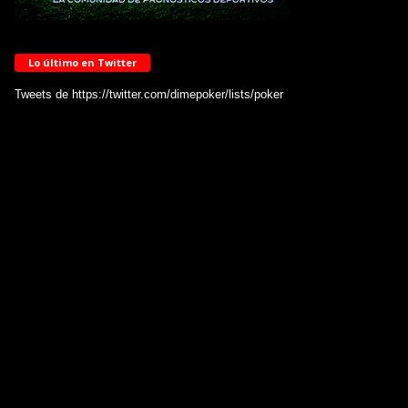
Lo último en Twitter
Tweets de https://twitter.com/dimepoker/lists/poker