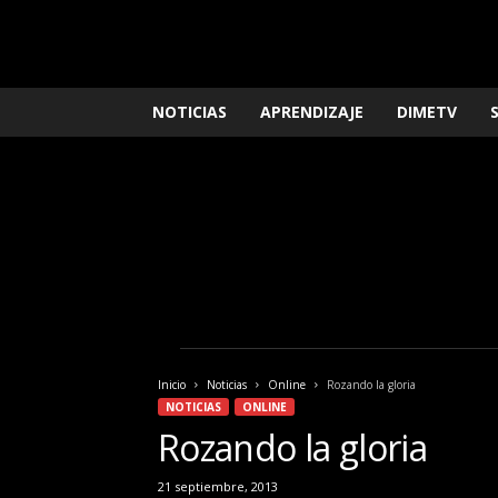
L
NOTICIAS
APRENDIZAJE
DIMETV
o
q
u
e
n
e
c
e
s
i
t
a
Inicio
Noticias
Online
Rozando la gloria
s
NOTICIAS
ONLINE
s
Rozando la gloria
a
b
21 septiembre, 2013
e