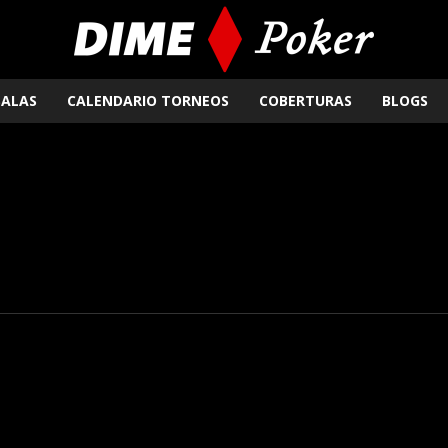
SALAS
CALENDARIO TORNEOS
COBERTURAS
BLOGS