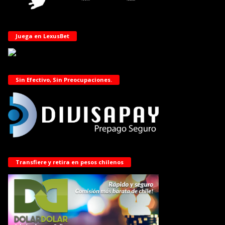
Juega en LexusBet
Sin Efectivo, Sin Preocupaciones.
Transfiere y retira en pesos chilenos