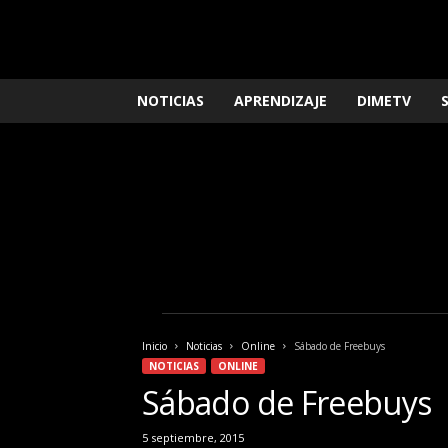
L
NOTICIAS
APRENDIZAJE
DIMETV
o
q
u
e
n
e
c
e
s
i
t
a
Inicio
Noticias
Online
Sábado de Freebuys
s
NOTICIAS
ONLINE
s
Sábado de Freebuys
a
b
5 septiembre, 2015
e