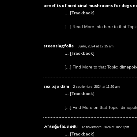
benefits of medicinal mushrooms for dogs n
… [Trackback]
[…] Read More Info here to that Topi
steenslagfolie
3 julio, 2024 at 12:15 am
… [Trackback]
[…] Find More to that Topic: dimepoke
sex bạo dâm
2 septiembre, 2024 at 11:20 am
… [Trackback]
[…] Find More on that Topic: dimepok
เช่ารถตู้พร้อมคนขับ
12 noviembre, 2024 at 10:29 pm
… [Trackback]