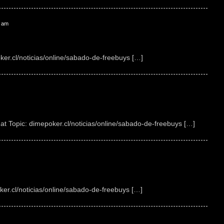
3 am
ker.cl/noticias/online/sabado-de-freebuys […]
at Topic: dimepoker.cl/noticias/online/sabado-de-freebuys […]
er.cl/noticias/online/sabado-de-freebuys […]