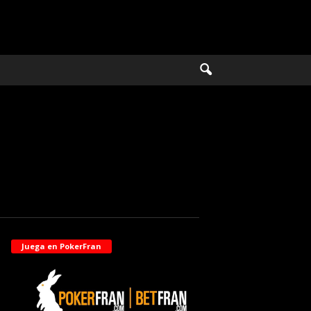
Juega en PokerFran