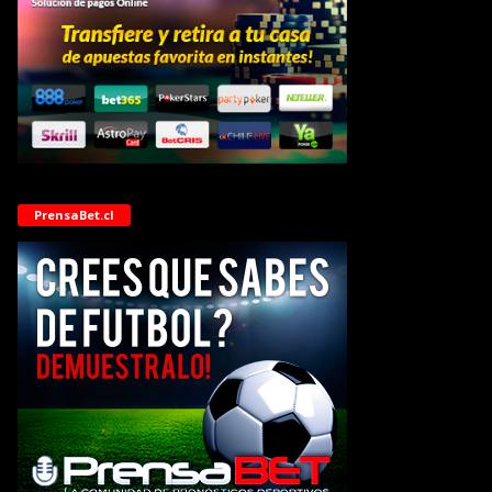
PrensaBet.cl